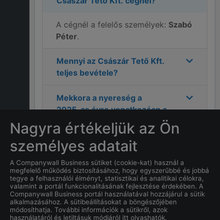
Császár Tető Kft.
cégnél?
A cégnél a felelős személyek:
Szabó
Péter
.
Mennyi az
Császár Tető Kft.
teljes bevétele?
Mekkora a nyereség a
2025
-as évre vonatkozóan a
Császár Tető Kft.
cégnél?
Nagyra értékeljük az Ön
személyes adatait
Mi
Császár Tető Kft.
címe?
A Companywall Business sütiket (cookie-kat) használ a
megfelelő működés biztosításához, hogy egyszerűbbé és jobbá
Hány alkalmazottja van a
tegye a felhasználói élményt, statisztikai és analitikai célokra,
Császár Tető Kft.
cégnek?
valamint a portál funkcionalitásának fejlesztése érdekében. A
Companywall Business portál használatával hozzájárul a sütik
alkalmazásához. A sütibeállításokat a böngészőjében
Mi a
Császár Tető Kft.
cég
módosíthatja. További információk a sütikről, azok
használatáról és letiltásuk módjáról itt olvashatók.