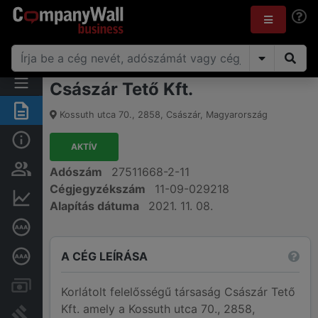
Császár Tető Kft.
Összegzés
Kossuth utca 70.
,
2858
,
Császár
,
Magyarország
Alap információk
AKTÍV
Személyek és tulajdonjog
Adószám
27511668-2-11
Cégjegyzékszám
11-09-029218
Pénzügyi információk
Alapítás dátuma
2021. 11. 08.
Cégkiválósági tanúsítvány
A CÉG LEÍRÁSA
Mélyreható hitelminősítés
Számlák és zárolások
Korlátolt felelősségű társaság Császár Tető
Kft. amely a Kossuth utca 70., 2858,
Bírósági eljárások