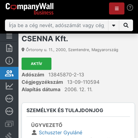
CSENNA Kft.
Összegzés
Őrtorony u. 11.
,
2000
,
Szentendre
,
Magyarország
Alap információk
AKTÍV
Személyek és tulajdonjog
Adószám
13845870-2-13
Cégjegyzékszám
13-09-110594
Pénzügyi információk
Alapítás dátuma
2006. 12. 11.
Cégkiválósági tanúsítvány
SZEMÉLYEK ÉS TULAJDONJOG
Mélyreható hitelminősítés
Számlák és zárolások
ÜGYVEZETŐ
Schuszter Gyuláné
Bírósági eljárások