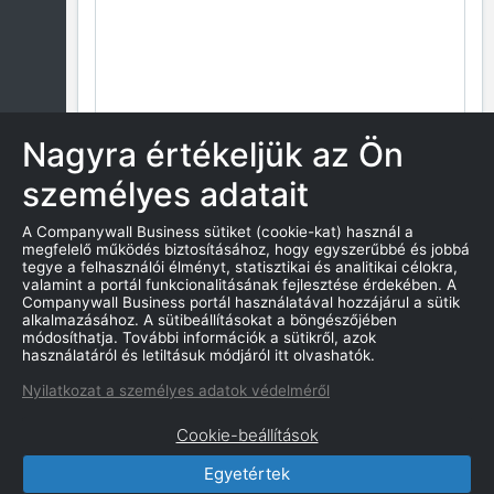
Nagyra értékeljük az Ön
személyes adatait
A Companywall Business sütiket (cookie-kat) használ a
megfelelő működés biztosításához, hogy egyszerűbbé és jobbá
tegye a felhasználói élményt, statisztikai és analitikai célokra,
valamint a portál funkcionalitásának fejlesztése érdekében. A
Companywall Business portál használatával hozzájárul a sütik
alkalmazásához. A sütibeállításokat a böngészőjében
módosíthatja. További információk a sütikről, azok
használatáról és letiltásuk módjáról itt olvashatók.
Nyilatkozat a személyes adatok védelméről
Cookie-beállítások
Egyetértek
CompanyWall Business © 2026
|
Kapcsolat
|
Felhasználási feltétek
|
Adatvédelmi szabályzat