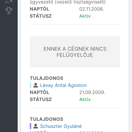
ügyvezető (vezető tisztségviselő)
NAPTÓL
02.11.2006.
Konkurens cégek
STÁTUSZ
Aktív
ENNEK A CÉGNEK NINCS
FELÜGYELŐJE
TULAJDONOS
Lévay Antal Ágoston
NAPTÓL
21.09.2009.
STÁTUSZ
Aktív
TULAJDONOS
Schuszter Gyuláné