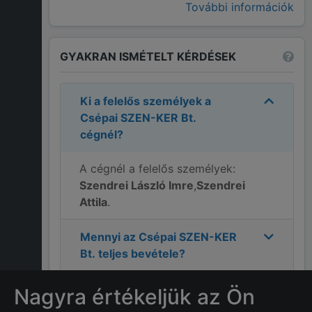
További információk
GYAKRAN ISMÉTELT KÉRDÉSEK
Ki a felelős személyek a
Csépai SZEN-KER Bt.
cégnél?
A cégnél a felelős személyek:
Szendrei László Imre
,
Szendrei
Attila
.
Mennyi az
Csépai SZEN-KER
Bt.
teljes bevétele?
Mi
Csépai SZEN-KER Bt.
Nagyra értékeljük az Ön
címe?