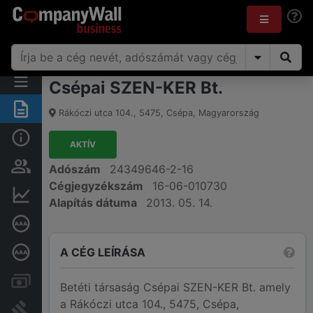
Csépai SZEN-KER Bt.
Összegzés
Rákóczi utca 104.
,
5475
,
Csépa
,
Magyarország
Alap információk
AKTÍV
Személyek és tulajdonjog
Adószám
24349646-2-16
Cégjegyzékszám
16-06-010730
Pénzügyi információk
Alapítás dátuma
2013. 05. 14.
Cégkiválósági tanúsítvány
A CÉG LEÍRÁSA
Mélyreható hitelminősítés
Számlák és zárolások
Betéti társaság Csépai SZEN-KER Bt. amely
a Rákóczi utca 104., 5475, Csépa,
Bírósági eljárások