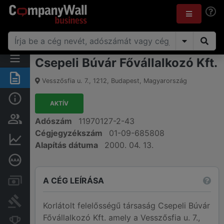
Csepeli Búvár Fővállalkozó Kft.
Összegzés
Vesszősfia u. 7.
,
1212
,
Budapest
,
Magyarország
Alap információk
AKTÍV
Személyek és tulajdonjog
Adószám
11970127-2-43
Cégjegyzékszám
01-09-685808
Pénzügyi információk
Alapítás dátuma
2000. 04. 13.
Mélyreható hitelminősítés
A CÉG LEÍRÁSA
Számlák és zárolások
Bírósági eljárások
Korlátolt felelősségű társaság Csepeli Búvár
Fővállalkozó Kft. amely a Vesszősfia u. 7.,
Konkurens cégek