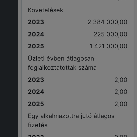
Követelések
2 384 000,00
225 000,00
1 421 000,00
Üzleti évben átlagosan
foglalkoztatottak száma
2,00
2,00
2,00
Egy alkalmazottra jutó átlagos
fizetés