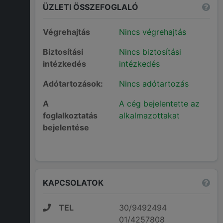
ÜZLETI ÖSSZEFOGLALÓ
Végrehajtás
Nincs végrehajtás
Biztosítási
Nincs biztosítási
intézkedés
intézkedés
Adótartozások:
Nincs adótartozás
A
A cég bejelentette az
foglalkoztatás
alkalmazottakat
bejelentése
KAPCSOLATOK
TEL
30/9492494
01/4257808