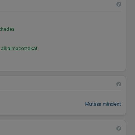
ézkedés
 alkalmazottakat
Mutass mindent