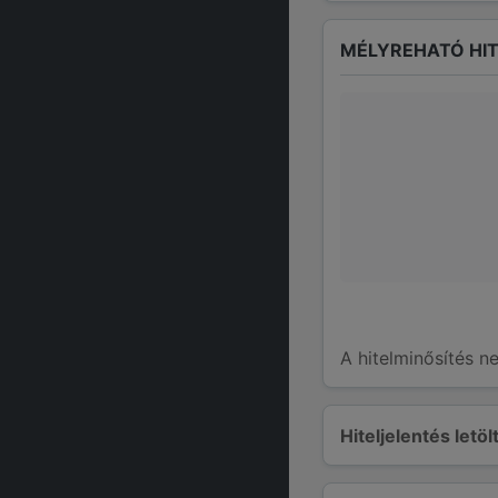
MÉLYREHATÓ HIT
A hitelminősítés n
Hiteljelentés letö