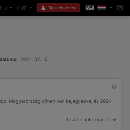
HU
HUF
Bejelentkezés
 dátuma
2024. 02. 16.
ó, Magyarország címen van bejegyezve, és 2024.
További információk