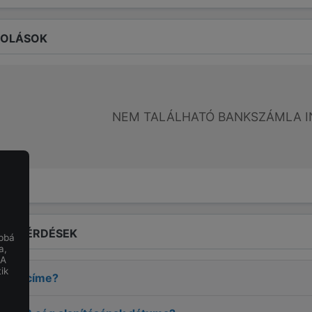
ROLÁSOK
NEM TALÁLHATÓ BANKSZÁMLA I
LT KÉRDÉSEK
obbá
a,
 A
ik
IBOR
címe?