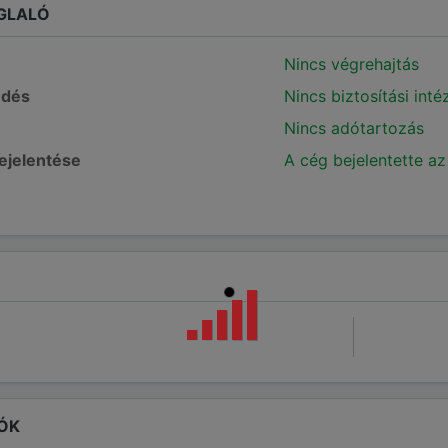
GLALÓ
Nincs végrehajtás
edés
Nincs biztosítási int
Nincs adótartozás
bejelentése
A cég bejelentette az
ÓK