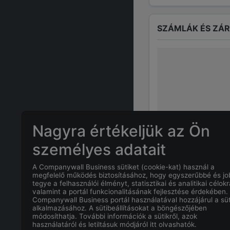
SZÁMLÁK ÉS ZÁ
Nagyra értékeljük az Ön
személyes adatait
A Companywall Business sütiket (cookie-kat) használ a
GYAKRAN ISMÉTE
megfelelő működés biztosításához, hogy egyszerűbbé és j
tegye a felhasználói élményt, statisztikai és analitikai célokr
valamint a portál funkcionalitásának fejlesztése érdekében.
Companywall Business portál használatával hozzájárul a süt
Mi
CSORBA T
alkalmazásához. A sütibeállításokat a böngészőjében
módosíthatja. További információk a sütikről, azok
használatáról és letiltásuk módjáról itt olvashatók.