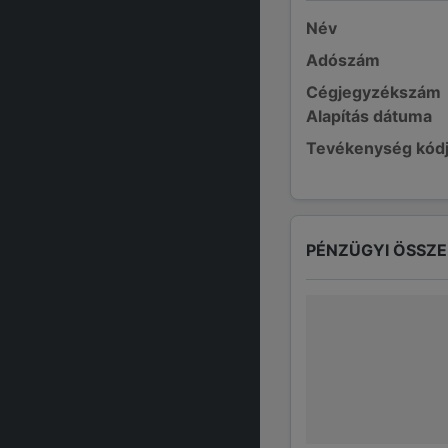
Név
Adószám
Cégjegyzékszám
Alapítás dátuma
Tevékenység kód
PÉNZÜGYI ÖSSZ