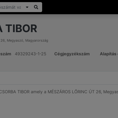
 TIBOR
 26
,
Megyaszó
,
Magyarország
ószám
49329243-1-25
Cégjegyzékszám
Alapítás
ó CSORBA TIBOR amely a MÉSZÁROS LŐRINC ÚT 26, Megyasz