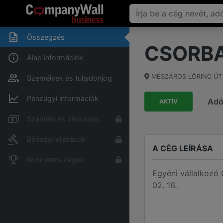
Összegzés
CSORBA
Alap információk
MÉSZÁROS LŐRINC ÚT
Személyek és tulajdonjog
Pénzügyi információk
Ad
AKTÍV
Számlák és zárolások
Bírósági eljárások
A CÉG LEÍRÁSA
Konkurens cégek
Egyéni vállalkoz
02. 16..