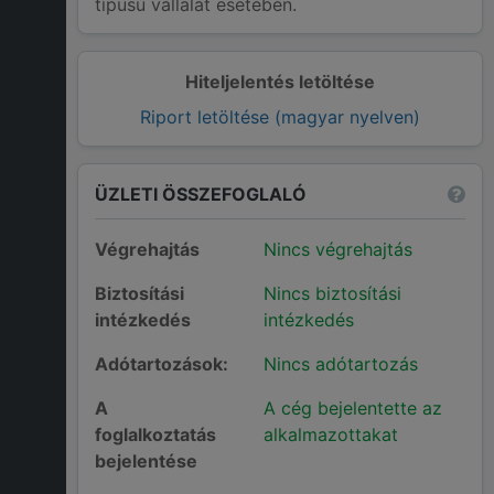
típusú vállalat esetében.
Hiteljelentés letöltése
Riport letöltése (magyar nyelven)
ÜZLETI ÖSSZEFOGLALÓ
Végrehajtás
Nincs végrehajtás
Biztosítási
Nincs biztosítási
intézkedés
intézkedés
Adótartozások:
Nincs adótartozás
A
A cég bejelentette az
foglalkoztatás
alkalmazottakat
bejelentése