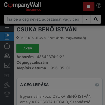
CSUKA BENŐ ISTVÁN
Összegzés
PACSIRTA UTCA 8
,
Szentlászló
,
Magyarország
Alap információk
AKTÍV
Személyek és tulajdonjog
Adószám
43542374-1-22
Cégjegyzékszám
Pénzügyi információk
Alapítás dátuma
1996. 05. 01.
Számlák és zárolások
A CÉG LEÍRÁSA
Bírósági eljárások
Konkurens cégek
Egyéni vállalkozó CSUKA BENŐ ISTVÁN
amely a PACSIRTA UTCA 8, Szentlászló,