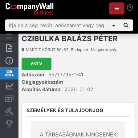
CZIBULKA BALÁZS PÉTER
Összegzés
MARGIT KÖRÚT 50-52
,
Budapest
,
Magyarország
Alap információk
AKTÍV
Személyek és tulajdonjog
Adószám
55713795-1-41
Cégjegyzékszám
Pénzügyi információk
Alapítás dátuma
2020. 01. 02.
Számlák és zárolások
SZEMÉLYEK ÉS TULAJDONJOG
Bírósági eljárások
Konkurens cégek
A TÁRSASÁGNAK NINCSENEK