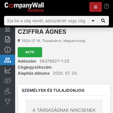
CZIFFRA ÁGNES
Összegzés
TISZA ÚT 19
,
Tiszaújváros
,
Magyarország
Alap információk
AKTÍV
Személyek és tulajdonjog
Adószám
56378627-1-25
Cégjegyzékszám
Pénzügyi információk
Alapítás dátuma
2020. 07. 20.
Számlák és zárolások
SZEMÉLYEK ÉS TULAJDONJOG
Bírósági eljárások
Konkurens cégek
A TÁRSASÁGNAK NINCSENEK