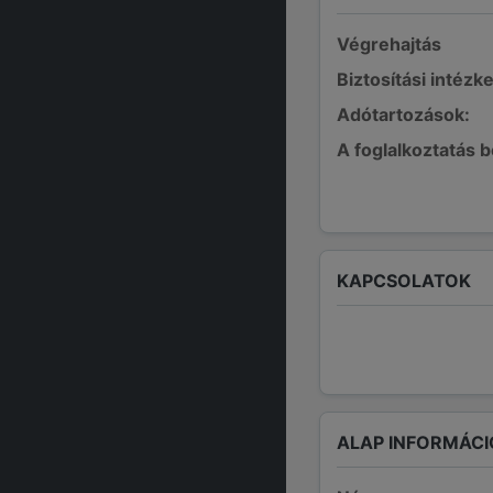
Végrehajtás
Biztosítási intézk
Adótartozások:
A foglalkoztatás 
KAPCSOLATOK
ALAP INFORMÁCI