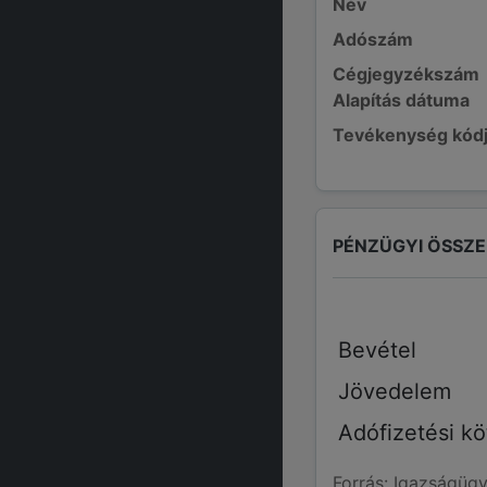
Név
Adószám
Cégjegyzékszám
Alapítás dátuma
Tevékenység kód
PÉNZÜGYI ÖSSZ
Bevétel
Jövedelem
Adófizetési kö
Forrás: Igazságügy