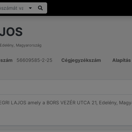
AJOS
Edelény
,
Magyarország
ószám
56609585-2-25
Cégjegyzékszám
Alapítá
 EGRI LAJOS amely a BORS VEZÉR UTCA 21, Edelény, Magyar