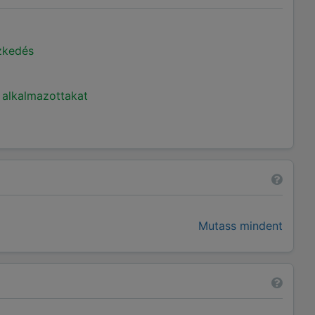
ézkedés
 alkalmazottakat
Mutass mindent