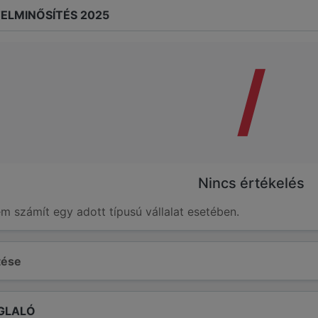
ELMINŐSÍTÉS 2025
/
Nincs értékelés
em számít egy adott típusú vállalat esetében.
ltése
GLALÓ