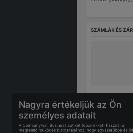
SZÁMLÁK ÉS ZÁ
Nagyra értékeljük az Ön
személyes adatait
GYAKRAN ISMÉTE
A Companywall Business sütiket (cookie-kat) használ a
megfelelő működés biztosításához, hogy egyszerűbbé és j
Mennyi az
EGR