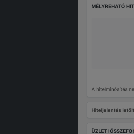
MÉLYREHATÓ HIT
A hitelminősítés n
Hiteljelentés letö
ÜZLETI ÖSSZEFO