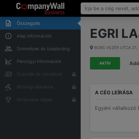
Összegzés
EGRI L
Alap információk
BORS VEZÉR UTCA 21
,
Személyek és tulajdonjog
Pénzügyi információk
Ad
AKTÍV
Számlák és zárolások
Bírósági eljárások
A CÉG LEÍRÁSA
Konkurens cégek
Egyéni vállalkozó