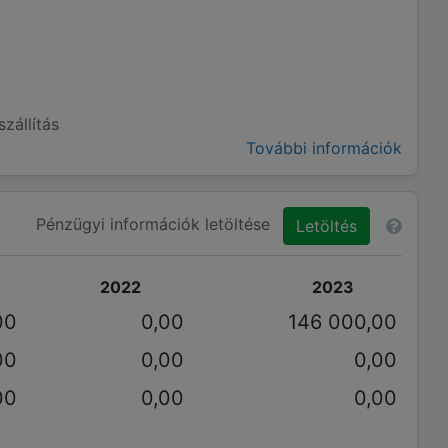
zállítás
További információk
Pénzügyi információk letöltése
Letöltés
2022
2023
00
0,00
146 000,00
00
0,00
0,00
00
0,00
0,00