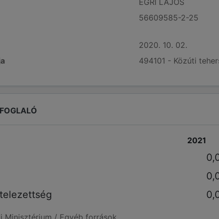
EGRI LAJOS
56609585-2-25
2020. 10. 02.
ja
494101 - Közúti tehers
EFOGLALÓ
2021
0,
0,
telezettség
0,
i Minisztérium / Egyéb források