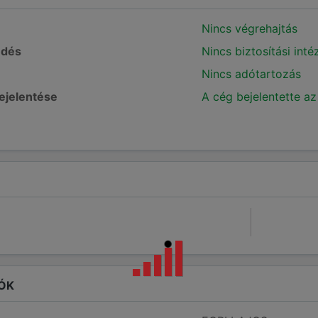
Nincs végrehajtás
edés
Nincs biztosítási int
Nincs adótartozás
bejelentése
A cég bejelentette az
ÓK