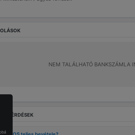
ROLÁSOK
NEM TALÁLHATÓ BANKSZÁMLA I
LT KÉRDÉSEK
obbá
I LAJOS
teljes bevétele?