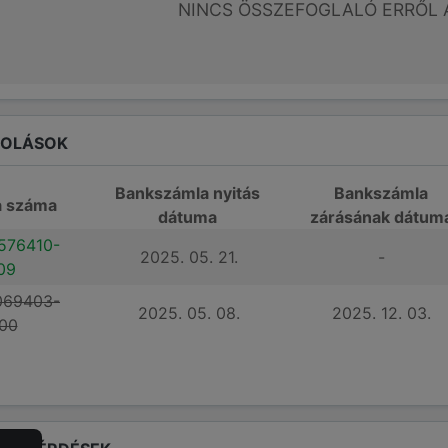
NINCS ÖSSZEFOGLALÓ ERRŐL 
ROLÁSOK
Bankszámla nyitás
Bankszámla
a száma
dátuma
zárásának dátum
576410-
2025. 05. 21.
-
09
069403-
2025. 05. 08.
2025. 12. 03.
00