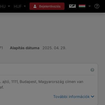
HU
HUF
Bejelentkezés
71
Alapítás dátuma
2025. 04. 29.
4. ajtó, 1111, Budapest, Magyarország címen van
ef.
További információk