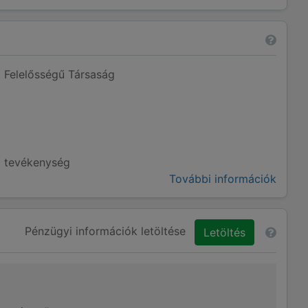
t Felelősségű Társaság
i tevékenység
További információk
Pénzügyi információk letöltése
Letöltés