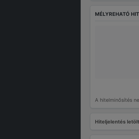
MÉLYREHATÓ HIT
A hitelminősítés n
Hiteljelentés letö