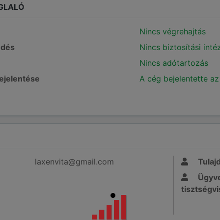
GLALÓ
Nincs végrehajtás
edés
Nincs biztosítási int
Nincs adótartozás
bejelentése
A cég bejelentette az
laxenvita@gmail.com
Tulaj
Ügyve
tisztségvi