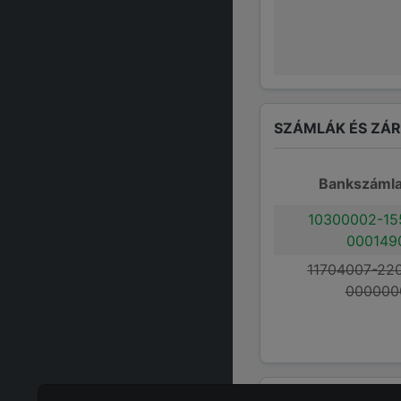
SZÁMLÁK ÉS ZÁ
Bankszáml
10300002-15
000149
11704007-22
000000