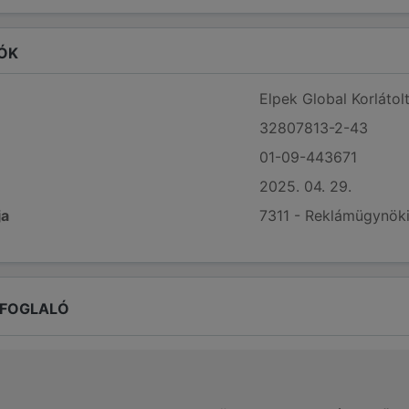
ÓK
Elpek Global Korlátol
32807813-2-43
01-09-443671
2025. 04. 29.
ja
7311 - Reklámügynök
EFOGLALÓ