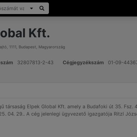
obal Kft.
ajtó
,
1111
,
Budapest
,
Magyarország
ószám
32807813-2-43
Cégjegyzékszám
01-09-4436
égű társaság Elpek Global Kft. amely a Budafoki út 35. Fsz. 
5. 04. 29.. A cég jelenlegi ügyvezető igazgatója Ritzl Józs