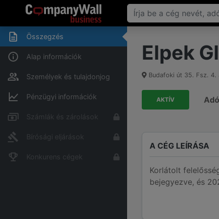
Összegzés
Elpek Gl
Alap információk
Budafoki út 35. Fsz. 4. 
Személyek és tulajdonjog
Pénzügyi információk
Ad
AKTÍV
Számlák és zárolások
Bírósági eljárások
A CÉG LEÍRÁSA
Konkurens cégek
Korlátolt felelőss
bejegyezve, és 202