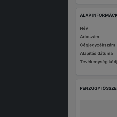
ALAP INFORMÁCI
Név
Adószám
Cégjegyzékszám
Alapítás dátuma
Tevékenység kód
PÉNZÜGYI ÖSSZ