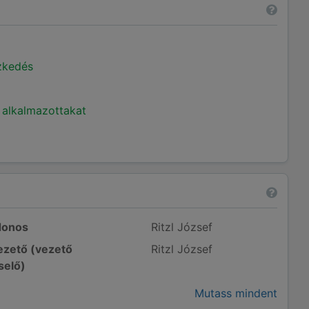
ézkedés
 alkalmazottakat
donos
Ritzl József
zető (vezető
Ritzl József
selő)
Mutass mindent