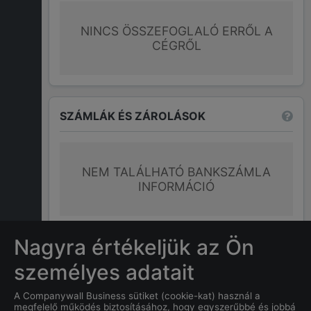
NINCS ÖSSZEFOGLALÓ ERRŐL A
CÉGRŐL
SZÁMLÁK ÉS ZÁROLÁSOK
NEM TALÁLHATÓ BANKSZÁMLA
INFORMÁCIÓ
További információk
Nagyra értékeljük az Ön
személyes adatait
GYAKRAN ISMÉTELT KÉRDÉSEK
A Companywall Business sütiket (cookie-kat) használ a
megfelelő működés biztosításához, hogy egyszerűbbé és jobbá