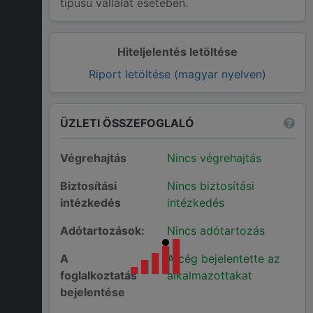
típusú vállalat esetében.
Hiteljelentés letöltése
Riport letöltése (magyar nyelven)
ÜZLETI ÖSSZEFOGLALÓ
Végrehajtás
Nincs végrehajtás
Biztosítási
Nincs biztosítási
intézkedés
intézkedés
Adótartozások:
Nincs adótartozás
A
A cég bejelentette az
foglalkoztatás
alkalmazottakat
bejelentése