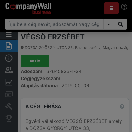
VÉGSŐ ERZSÉBET
Összegzés
DÓZSA GYÖRGY UTCA 33
,
Balatonberény
,
Magyarország
Alap információk
AKTÍV
Személyek és tulajdonjog
Adószám
67645835-1-34
Cégjegyzékszám
Pénzügyi információk
Alapítás dátuma
2016. 05. 09.
Számlák és zárolások
A CÉG LEÍRÁSA
Bírósági eljárások
Konkurens cégek
Egyéni vállalkozó VÉGSŐ ERZSÉBET amely
a DÓZSA GYÖRGY UTCA 33,