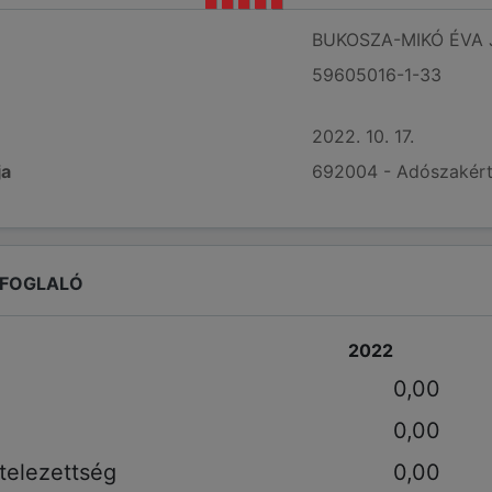
BUKOSZA-MIKÓ ÉVA 
59605016-1-33
2022. 10. 17.
ja
692004 - Adószakért
EFOGLALÓ
2022
0,00
0,00
telezettség
0,00