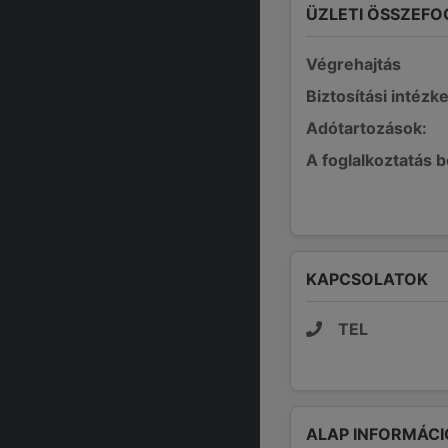
ÜZLETI ÖSSZEFO
Végrehajtás
Biztosítási intézk
Adótartozások:
A foglalkoztatás 
KAPCSOLATOK
TEL
ALAP INFORMÁCI