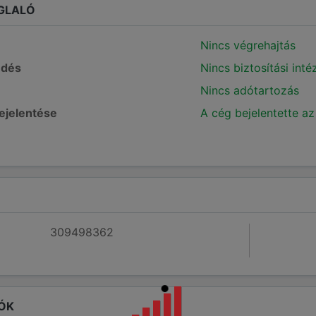
GLALÓ
Nincs végrehajtás
edés
Nincs biztosítási int
Nincs adótartozás
bejelentése
A cég bejelentette az
309498362
ÓK