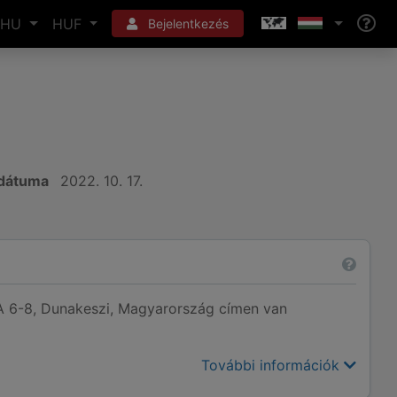
HU
HUF
Bejelentkezés
 dátuma
2022. 10. 17.
6-8, Dunakeszi, Magyarország címen van
További információk