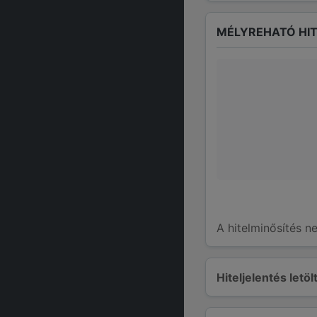
MÉLYREHATÓ HIT
A hitelminősítés n
Hiteljelentés letö