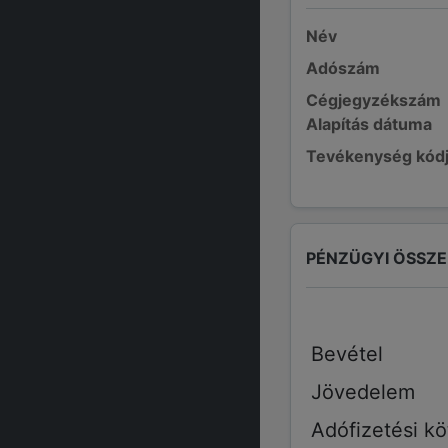
Név
Adószám
Cégjegyzékszám
Alapítás dátuma
Tevékenység kód
PÉNZÜGYI ÖSSZ
Bevétel
Jövedelem
Adófizetési kö