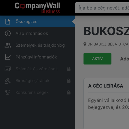
Összegzés
BUKOSZ
Alap információk
DR BABICZ BÉLA UTCA
Személyek és tulajdonjog
Pénzügyi információk
Ad
AKTÍV
Számlák és zárolások
Bírósági eljárások
A CÉG LEÍRÁSA
Konkurens cégek
Egyéni vállalkoz
bejegyezve, és 202