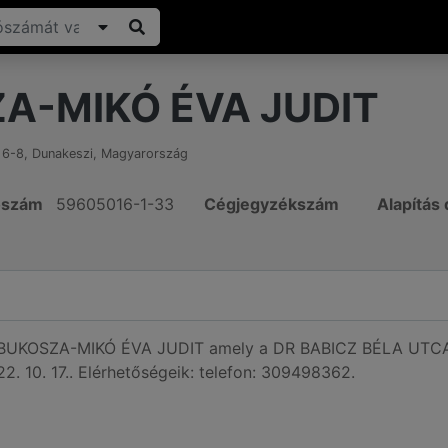
A-MIKÓ ÉVA JUDIT
 6-8
,
Dunakeszi
,
Magyarország
ószám
59605016-1-33
Cégjegyzékszám
Alapítás
ó BUKOSZA-MIKÓ ÉVA JUDIT amely a DR BABICZ BÉLA UTCA 
2. 10. 17.. Elérhetőségeik: telefon: 309498362.