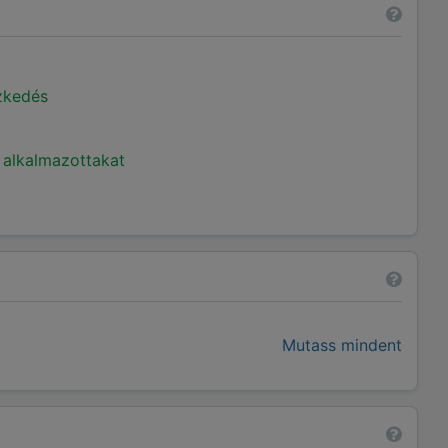
ézkedés
 alkalmazottakat
Mutass mindent