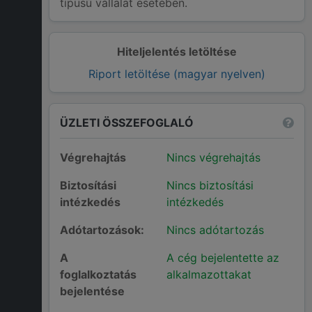
típusú vállalat esetében.
Hiteljelentés letöltése
Riport letöltése (magyar nyelven)
ÜZLETI ÖSSZEFOGLALÓ
Végrehajtás
Nincs végrehajtás
Biztosítási
Nincs biztosítási
intézkedés
intézkedés
Adótartozások:
Nincs adótartozás
A
A cég bejelentette az
foglalkoztatás
alkalmazottakat
bejelentése