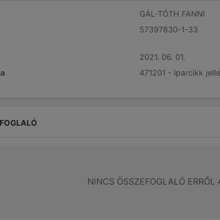
GÁL-TÓTH FANNI
57397830-1-33
2021. 06. 01.
ja
471201 - Iparcikk jel
EFOGLALÓ
NINCS ÖSSZEFOGLALÓ ERRŐL 