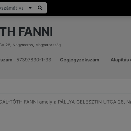
TH FANNI
CA 28
,
Nagymaros
,
Magyarország
ószám
57397830-1-33
Cégjegyzékszám
Alapítás
ó GÁL-TÓTH FANNI amely a PÁLLYA CELESZTIN UTCA 28, Na