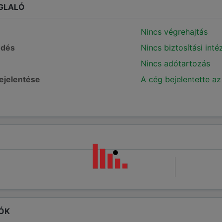
GLALÓ
Nincs végrehajtás
edés
Nincs biztosítási int
Nincs adótartozás
bejelentése
A cég bejelentette az
ÓK