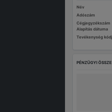
Név
Adószám
Cégjegyzékszám
Alapítás dátuma
Tevékenység kód
PÉNZÜGYI ÖSSZ