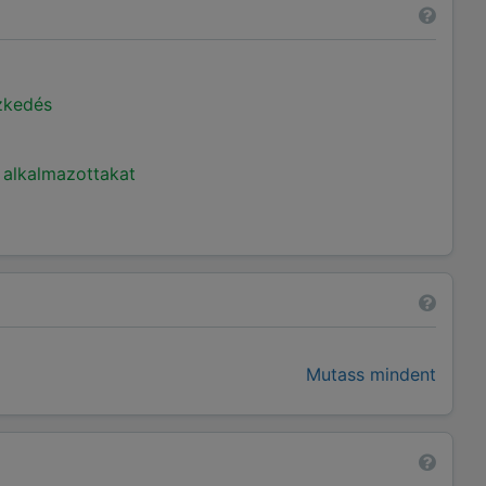
ézkedés
 alkalmazottakat
Mutass mindent