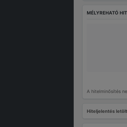
MÉLYREHATÓ HIT
A hitelminősítés n
Hiteljelentés letö