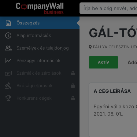
Összegzés
GÁL-TÓ
Alap információk
PÁLLYA CELESZTIN UT
Személyek és tulajdonjog
Pénzügyi információk
Ad
AKTÍV
Számlák és zárolások
Bírósági eljárások
A CÉG LEÍRÁSA
Konkurens cégek
Egyéni vállalkoz
2021. 06. 01..