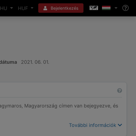
HU
HUF
Bejelentkezés
 dátuma
2021. 06. 01.
gymaros, Magyarország címen van bejegyezve, és
További információk