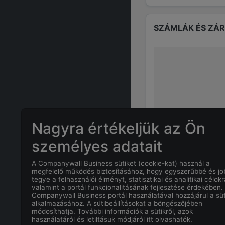
SZÁMLÁK ÉS ZÁ
Nagyra értékeljük az Ön
személyes adatait
A Companywall Business sütiket (cookie-kat) használ a
GYAKRAN ISMÉTE
megfelelő működés biztosításához, hogy egyszerűbbé és j
tegye a felhasználói élményt, statisztikai és analitikai célokr
valamint a portál funkcionalitásának fejlesztése érdekében.
Companywall Business portál használatával hozzájárul a süt
Mi
GÁL-TÓTH 
alkalmazásához. A sütibeállításokat a böngészőjében
módosíthatja. További információk a sütikről, azok
használatáról és letiltásuk módjáról itt olvashatók.