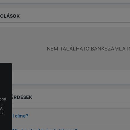
ROLÁSOK
NEM TALÁLHATÓ BANKSZÁMLA I
LT KÉRDÉSEK
obbá
a,
 A
ik
FANNI
címe?