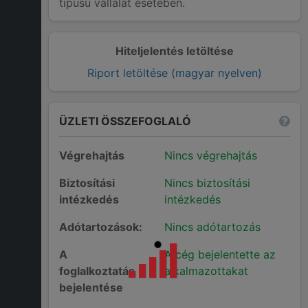
típusú vállalat esetében.
Hiteljelentés letöltése
Riport letöltése (magyar nyelven)
ÜZLETI ÖSSZEFOGLALÓ
Végrehajtás
Nincs végrehajtás
Biztosítási
Nincs biztosítási
intézkedés
intézkedés
Adótartozások:
Nincs adótartozás
A
A cég bejelentette az
foglalkoztatás
alkalmazottakat
bejelentése