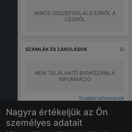
NINCS ÖSSZEFOGLALÓ ERRŐL A
CÉGRŐL
SZÁMLÁK ÉS ZÁROLÁSOK
NEM TALÁLHATÓ BANKSZÁMLA
INFORMÁCIÓ
További információk
Nagyra értékeljük az Ön
GYAKRAN ISMÉTELT KÉRDÉSEK
személyes adatait