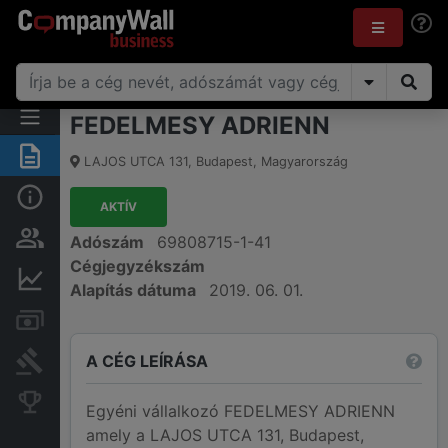
FEDELMESY ADRIENN
Összegzés
LAJOS UTCA 131
,
Budapest
,
Magyarország
Alap információk
AKTÍV
Személyek és tulajdonjog
Adószám
69808715-1-41
Cégjegyzékszám
Pénzügyi információk
Alapítás dátuma
2019. 06. 01.
Számlák és zárolások
A CÉG LEÍRÁSA
Bírósági eljárások
Konkurens cégek
Egyéni vállalkozó FEDELMESY ADRIENN
amely a LAJOS UTCA 131, Budapest,