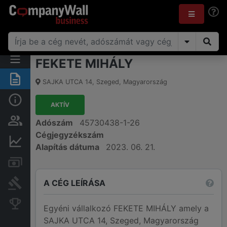
FEKETE MIHÁLY
Összegzés
SAJKA UTCA 14
,
Szeged
,
Magyarország
Alap információk
AKTÍV
Személyek és tulajdonjog
Adószám
45730438-1-26
Cégjegyzékszám
Pénzügyi információk
Alapítás dátuma
2023. 06. 21.
Számlák és zárolások
A CÉG LEÍRÁSA
Bírósági eljárások
Konkurens cégek
Egyéni vállalkozó FEKETE MIHÁLY amely a
SAJKA UTCA 14, Szeged, Magyarország