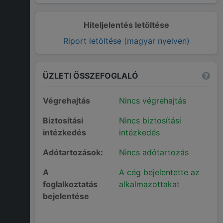
Hiteljelentés letöltése
Riport letöltése (magyar nyelven)
ÜZLETI ÖSSZEFOGLALÓ
Végrehajtás
Nincs végrehajtás
Biztosítási
Nincs biztosítási
intézkedés
intézkedés
Adótartozások:
Nincs adótartozás
A
A cég bejelentette az
foglalkoztatás
alkalmazottakat
bejelentése