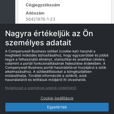
Cégjegyzékszám
Adószám
56421976-1-23
Alapítás dátuma
Nagyra értékeljük az Ön
2020. 08. 03.
személyes adatait
Tevékenység kódja
829901 - Egyéb üzletmenetet támogató
A Companywall Business sütiket (cookie-kat) használ a
szolgáltatás m.n.s.;
megfelelő működés biztosításához, hogy egyszerűbbé és jobbá
Leaflet
|
© OpenStreetMap contributors
tegye a felhasználói élményt, statisztikai és analitikai célokra,
valamint a portál funkcionalitásának fejlesztése érdekében. A
Companywall Business portál használatával hozzájárul a sütik
alkalmazásához. A sütibeállításokat a böngészőjében
módosíthatja. További információk a sütikről, azok
KAPCSOLATOK
használatáról és letiltásuk módjáról itt olvashatók.
Nyilatkozat a személyes adatok védelméről
Cookie-beállítások
Egyetértek
CompanyWall Business © 2026
|
Kapcsolat
|
Felhasználási feltétek
|
Adatvédelmi szabályzat