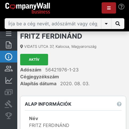
FRITZ FERDINÁND
Összegzés
VIDATS UTCA 37
,
Kalocsa
,
Magyarország
Alap információk
AKTÍV
Személyek és tulajdonjog
Adószám
56421976-1-23
Cégjegyzékszám
Pénzügyi információk
Alapítás dátuma
2020. 08. 03.
Számlák és zárolások
ALAP INFORMÁCIÓK
Bírósági eljárások
Konkurens cégek
Név
FRITZ FERDINÁND