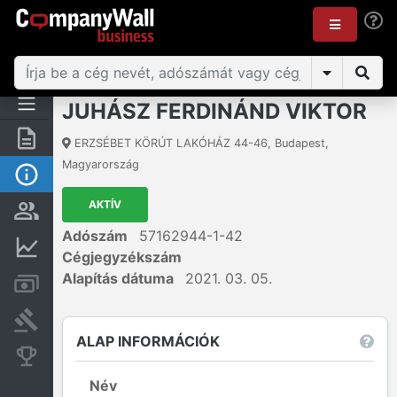
JUHÁSZ FERDINÁND VIKTOR
Összegzés
ERZSÉBET KÖRÚT LAKÓHÁZ 44-46
,
Budapest
,
Magyarország
Alap információk
AKTÍV
Személyek és tulajdonjog
Adószám
57162944-1-42
Pénzügyi információk
Cégjegyzékszám
Alapítás dátuma
2021. 03. 05.
Számlák és zárolások
Bírósági eljárások
ALAP INFORMÁCIÓK
Konkurens cégek
Név