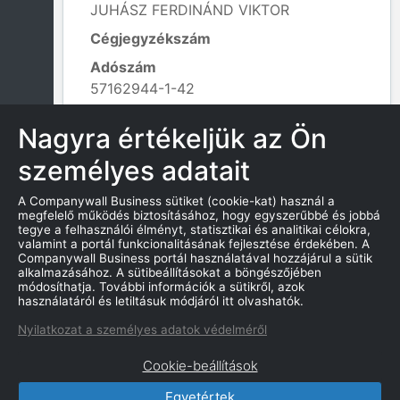
JUHÁSZ FERDINÁND VIKTOR
Cégjegyzékszám
Adószám
57162944-1-42
Alapítás dátuma
Nagyra értékeljük az Ön
2021. 03. 05.
személyes adatait
Tevékenység kódja
702002 - Általános üzletviteli
A Companywall Business sütiket (cookie-kat) használ a
tanácsadás;
megfelelő működés biztosításához, hogy egyszerűbbé és jobbá
Leaflet
|
© OpenStreetMap contributors
tegye a felhasználói élményt, statisztikai és analitikai célokra,
valamint a portál funkcionalitásának fejlesztése érdekében. A
Companywall Business portál használatával hozzájárul a sütik
alkalmazásához. A sütibeállításokat a böngészőjében
módosíthatja. További információk a sütikről, azok
KAPCSOLATOK
használatáról és letiltásuk módjáról itt olvashatók.
Nyilatkozat a személyes adatok védelméről
Cookie-beállítások
Egyetértek
CompanyWall Business © 2026
|
Kapcsolat
|