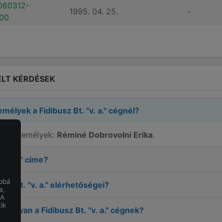
060312-
1995. 04. 25.
-
00
LT KÉRDÉSEK
zemélyek a
Fidibusz Bt. "v. a."
cégnél?
elős személyek:
Réminé Dobrovolni Erika
.
"v. a."
címe?
obbá
usz Bt. "v. a."
elérhetőségei?
a,
 A
ik
ottja van a
Fidibusz Bt. "v. a."
cégnek?