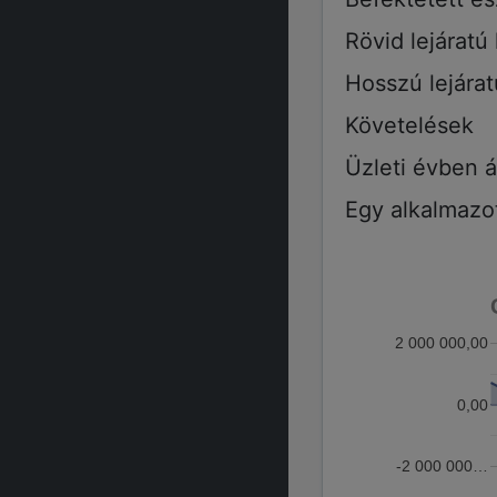
Rövid lejáratú
Hosszú lejára
Követelések
Üzleti évben á
Egy alkalmazot
2 000 000,00
0,00
-2 000 000…