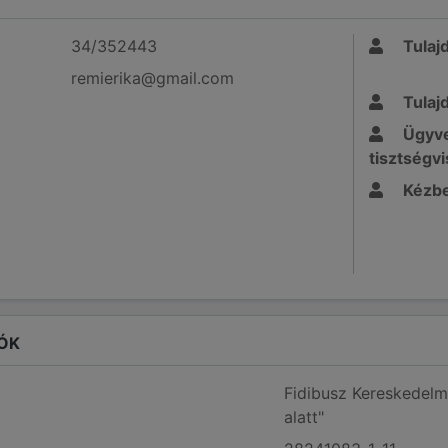
34/352443
Tulaj
remierika@gmail.com
Tulaj
Ügyve
tisztségvi
Kézbe
ÓK
Fidibusz Kereskedelm
alatt"