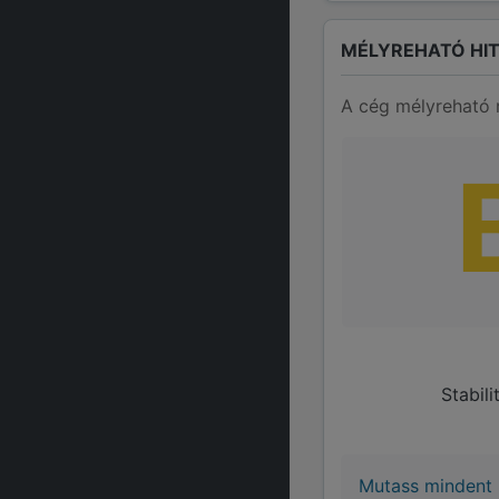
MÉLYREHATÓ HIT
A cég mélyreható 
Stabil
Mutass mindent