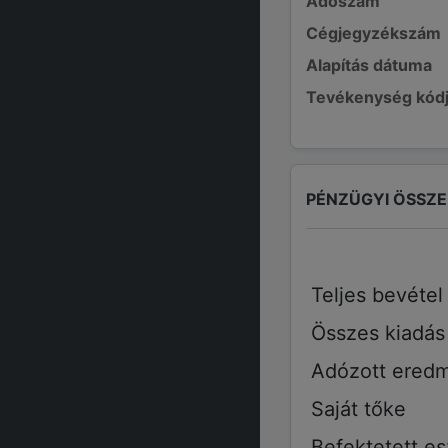
Adószám
Cégjegyzékszám
Alapítás dátuma
Tevékenység kód
PÉNZÜGYI ÖSSZ
Teljes bevétel
Összes kiadás
Adózott ered
Saját tőke
Befektetett e