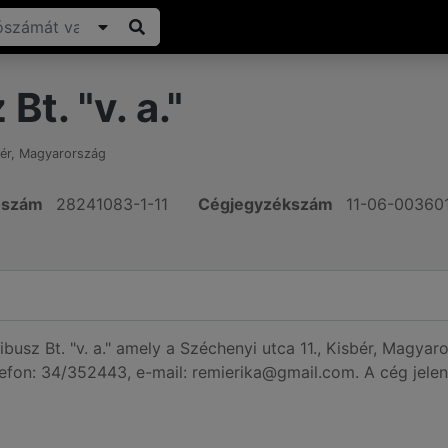
Bt. "v. a."
ér
,
Magyarország
ószám
28241083-1-11
Cégjegyzékszám
11-06-00360
ibusz Bt. "v. a." amely a Széchenyi utca 11., Kisbér, Magyar
lefon: 34/352443, e-mail: remierika@gmail.com. A cég jele