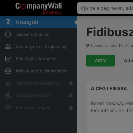
Összegzés
Fidibusz 
Alap információk
Széchenyi utca 11.
,
Kisb
Személyek és tulajdonjog
Pénzügyi információk
Ad
AKTÍV
Mélyreható hitelminősítés
Számlák és zárolások
A CÉG LEÍRÁSA
Bírósági eljárások
Betéti társaság Fid
Konkurens cégek
Elérhetőségeik: te