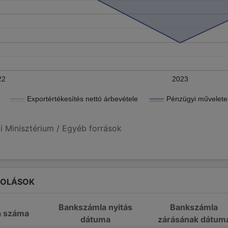
22
2023
Exportértékesítés nettó árbevétele
Pénzügyi műveletek
i Minisztérium / Egyéb források
ROLÁSOK
Bankszámla nyitás
Bankszámla
a száma
dátuma
zárásának dátum