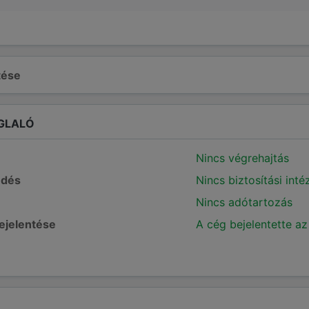
ltése
GLALÓ
Nincs végrehajtás
edés
Nincs biztosítási int
Nincs adótartozás
bejelentése
A cég bejelentette az