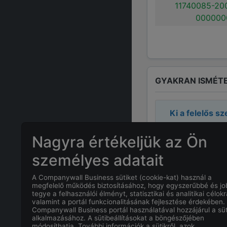
11740085-20
000000
GYAKRAN ISMÉTE
Ki a felelős s
Nagyra értékeljük az Ön
A cégnél a fel
személyes adatait
Mi
Fidibusz Bt. 
A Companywall Business sütiket (cookie-kat) használ a
megfelelő működés biztosításához, hogy egyszerűbbé és j
Melyek a
Fidib
tegye a felhasználói élményt, statisztikai és analitikai célokr
valamint a portál funkcionalitásának fejlesztése érdekében.
Companywall Business portál használatával hozzájárul a süt
Hány alkalmaz
alkalmazásához. A sütibeállításokat a böngészőjében
módosíthatja. További információk a sütikről, azok