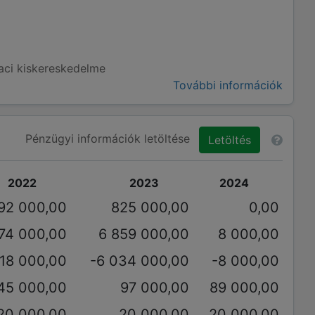
aci kiskereskedelme
További információk
Pénzügyi információk letöltése
Letöltés
2022
2023
2024
992 000,00
825 000,00
0,00
274 000,00
6 859 000,00
8 000,00
18 000,00
-6 034 000,00
-8 000,00
45 000,00
97 000,00
89 000,00
20 000,00
20 000,00
20 000,00