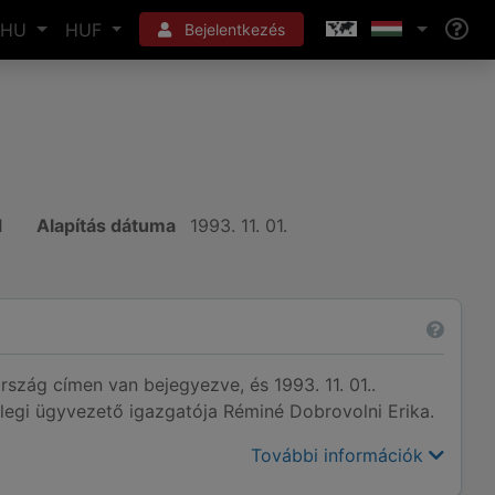
HU
HUF
Bejelentkezés
1
Alapítás dátuma
1993. 11. 01.
ország címen van bejegyezve, és 1993. 11. 01..
nlegi ügyvezető igazgatója Réminé Dobrovolni Erika.
További információk