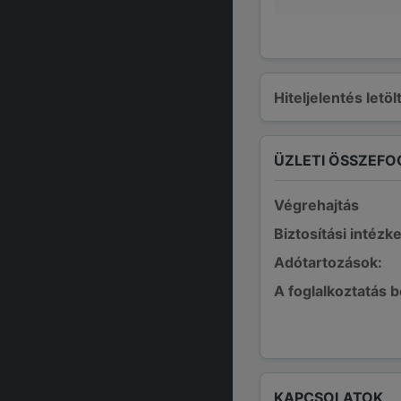
Hiteljelentés letö
ÜZLETI ÖSSZEFO
Végrehajtás
Biztosítási intézk
Adótartozások:
A foglalkoztatás 
KAPCSOLATOK