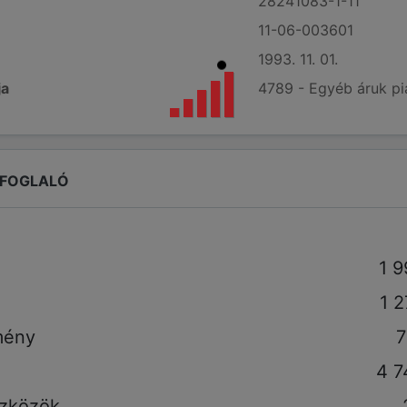
28241083-1-11
11-06-003601
1993. 11. 01.
ja
4789 - Egyéb áruk pi
EFOGLALÓ
1 
1 
mény
7
4 7
szközök