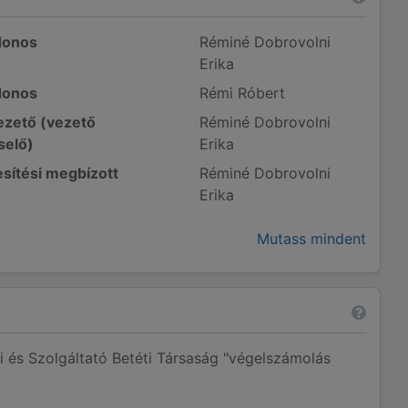
donos
Réminé Dobrovolni
Erika
donos
Rémi Róbert
zető (vezető
Réminé Dobrovolni
selő)
Erika
sítési megbízott
Réminé Dobrovolni
Erika
Mutass mindent
i és Szolgáltató Betéti Társaság "végelszámolás