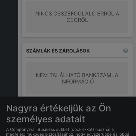
NINCS ÖSSZEFOGLALÓ ERRŐL A
CÉGRŐL
SZÁMLÁK ÉS ZÁROLÁSOK
NEM TALÁLHATÓ BANKSZÁMLA
INFORMÁCIÓ
További információk
Nagyra értékeljük az Ön
személyes adatait
GYAKRAN ISMÉTELT KÉRDÉSEK
A Companywall Business sütiket (cookie-kat) használ a
megfelelő működés biztosításához, hogy egyszerűbbé és jobbá