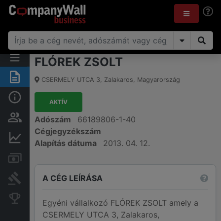
FLÓREK ZSOLT
Összegzés
CSERMELY UTCA 3
,
Zalakaros
,
Magyarország
Alap információk
AKTÍV
Személyek és tulajdonjog
Adószám
66189806-1-40
Cégjegyzékszám
Pénzügyi információk
Alapítás dátuma
2013. 04. 12.
Számlák és zárolások
A CÉG LEÍRÁSA
Bírósági eljárások
Konkurens cégek
Egyéni vállalkozó FLÓREK ZSOLT amely a
CSERMELY UTCA 3, Zalakaros,