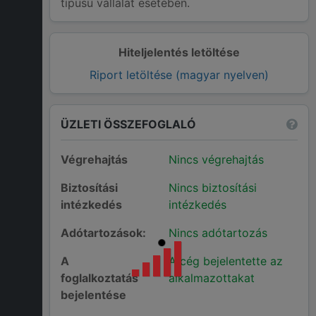
típusú vállalat esetében.
Hiteljelentés letöltése
Riport letöltése (magyar nyelven)
ÜZLETI ÖSSZEFOGLALÓ
Végrehajtás
Nincs végrehajtás
Biztosítási
Nincs biztosítási
intézkedés
intézkedés
Adótartozások:
Nincs adótartozás
A
A cég bejelentette az
foglalkoztatás
alkalmazottakat
bejelentése