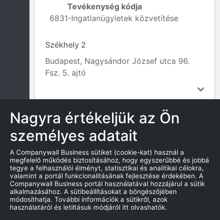
Tevékenység kódja
6831-Ingatlanügyletek közvetítése
Székhely 2
Budapest, Nagysándor József utca 96.
Fsz. 5. ajtó
Nagyra értékeljük az Ön
személyes adatait
INFORMÁCIÓK AZ ÁLLAMTÓL
A Companywall Business sütiket (cookie-kat) használ a
megfelelő működés biztosításához, hogy egyszerűbbé és jobbá
Alaptőke:
tegye a felhasználói élményt, statisztikai és analitikai célokra,
3 000 000,00
valamint a portál funkcionalitásának fejlesztése érdekében. A
Companywall Business portál használatával hozzájárul a sütik
Jogi forma:
alkalmazásához. A sütibeállításokat a böngészőjében
módosíthatja. További információk a sütikről, azok
Kft.
használatáról és letiltásuk módjáról itt olvashatók.