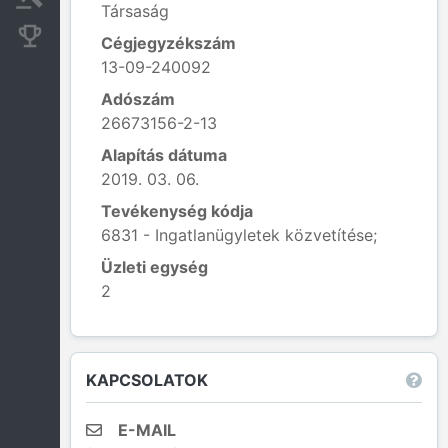
Társaság
Konkurens cégek
Cégjegyzékszám
13-09-240092
Adószám
26673156-2-13
Alapítás dátuma
2019. 03. 06.
Tevékenység kódja
6831 - Ingatlanügyletek közvetítése;
Üzleti egység
2
Leaflet
|
© OpenStreetMap contributors
KAPCSOLATOK
E-MAIL