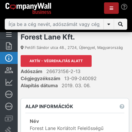
Forest Lane Kft.
Összegzés
Petőfi Sándor utca 48.
,
2724
,
Újlengyel
,
Magyarország
Alap információk
AKTÍV - VÉGREHAJTÁS ALATT
Személyek és tulajdonjog
Adószám
26673156-2-13
Cégjegyzékszám
13-09-240092
Pénzügyi információk
Alapítás dátuma
2019. 03. 06.
Cégkiválósági tanúsítvány
ALAP INFORMÁCIÓK
Mélyreható hitelminősítés
Számlák és zárolások
Név
Forest Lane Korlátolt Felelősségű
Bírósági eljárások