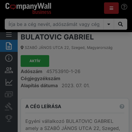
BULATOVIC GABRIEL
Összegzés
SZABÓ JÁNOS UTCA 22
,
Szeged
,
Magyarország
Alap információk
AKTÍV
Személyek és tulajdonjog
Adószám
45753910-1-26
Cégjegyzékszám
Pénzügyi információk
Alapítás dátuma
2023. 07. 01.
Számlák és zárolások
A CÉG LEÍRÁSA
Bírósági eljárások
Konkurens cégek
Egyéni vállalkozó BULATOVIC GABRIEL
amely a SZABÓ JÁNOS UTCA 22, Szeged,