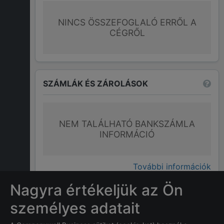
NINCS ÖSSZEFOGLALÓ ERRŐL A
CÉGRŐL
SZÁMLÁK ÉS ZÁROLÁSOK
NEM TALÁLHATÓ BANKSZÁMLA
INFORMÁCIÓ
További információk
Nagyra értékeljük az Ön
GYAKRAN ISMÉTELT KÉRDÉSEK
személyes adatait