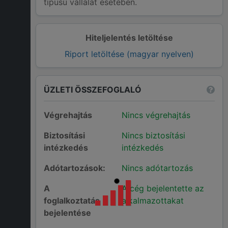
típusú vállalat esetében.
Hiteljelentés letöltése
Riport letöltése (magyar nyelven)
ÜZLETI ÖSSZEFOGLALÓ
Végrehajtás
Nincs végrehajtás
Biztosítási
Nincs biztosítási
intézkedés
intézkedés
Adótartozások:
Nincs adótartozás
A
A cég bejelentette az
foglalkoztatás
alkalmazottakat
bejelentése