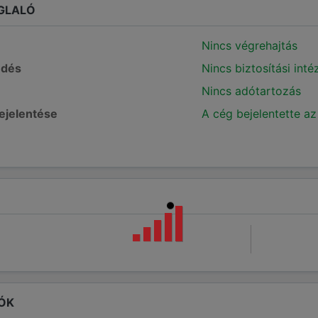
GLALÓ
Nincs végrehajtás
edés
Nincs biztosítási int
Nincs adótartozás
bejelentése
A cég bejelentette az
ÓK