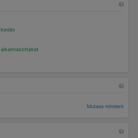
ézkedés
 alkalmazottakat
Mutass mindent