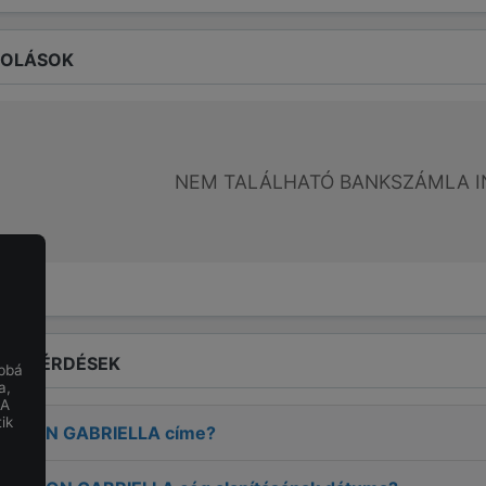
ROLÁSOK
NEM TALÁLHATÓ BANKSZÁMLA I
LT KÉRDÉSEK
obbá
a,
 A
ik
ARTON GABRIELLA
címe?