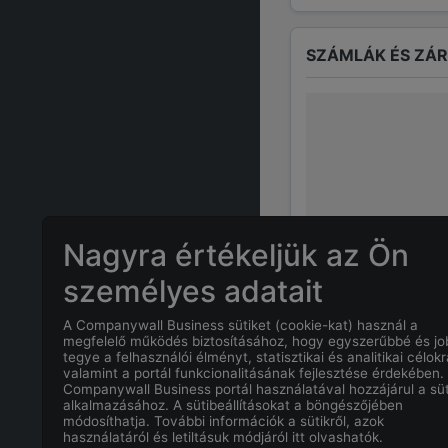
SZÁMLÁK ÉS ZÁ
Nagyra értékeljük az Ön
személyes adatait
A Companywall Business sütiket (cookie-kat) használ a
GYAKRAN ISMÉTE
megfelelő működés biztosításához, hogy egyszerűbbé és j
tegye a felhasználói élményt, statisztikai és analitikai célokr
valamint a portál funkcionalitásának fejlesztése érdekében.
Companywall Business portál használatával hozzájárul a süt
Mi
TÓTHNÉ M
alkalmazásához. A sütibeállításokat a böngészőjében
módosíthatja. További információk a sütikről, azok
használatáról és letiltásuk módjáról itt olvashatók.