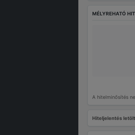
MÉLYREHATÓ HIT
A hitelminősítés n
Hiteljelentés letö