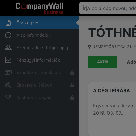
Összegzés
TÓTHNÉ
Alap információk
NEMZETŐR UTCA 21
,
K
Személyek és tulajdonjog
Pénzügyi információk
Ad
AKTÍV
Számlák és zárolások
Bírósági eljárások
A CÉG LEÍRÁSA
Konkurens cégek
Egyéni vállalkoz
2019. 03. 07..