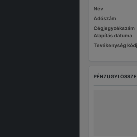
Név
Adószám
Cégjegyzékszám
Alapítás dátuma
Tevékenység kód
PÉNZÜGYI ÖSSZ