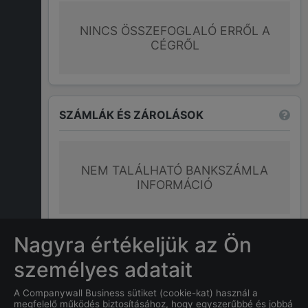
NINCS ÖSSZEFOGLALÓ ERRŐL A
CÉGRŐL
SZÁMLÁK ÉS ZÁROLÁSOK
NEM TALÁLHATÓ BANKSZÁMLA
INFORMÁCIÓ
További információk
Nagyra értékeljük az Ön
személyes adatait
GYAKRAN ISMÉTELT KÉRDÉSEK
A Companywall Business sütiket (cookie-kat) használ a
megfelelő működés biztosításához, hogy egyszerűbbé és jobbá