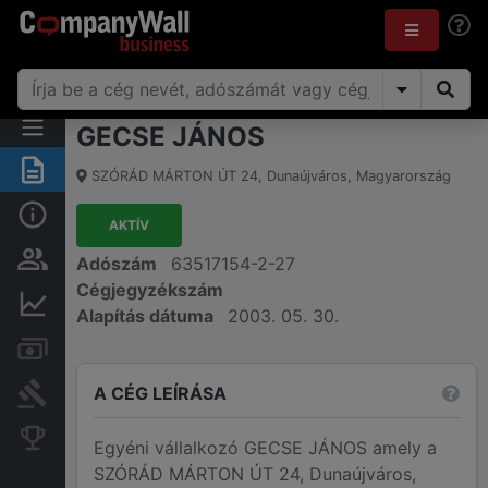
GECSE JÁNOS
Összegzés
SZÓRÁD MÁRTON ÚT 24
,
Dunaújváros
,
Magyarország
Alap információk
AKTÍV
Személyek és tulajdonjog
Adószám
63517154-2-27
Cégjegyzékszám
Pénzügyi információk
Alapítás dátuma
2003. 05. 30.
Számlák és zárolások
A CÉG LEÍRÁSA
Bírósági eljárások
Konkurens cégek
Egyéni vállalkozó GECSE JÁNOS amely a
SZÓRÁD MÁRTON ÚT 24, Dunaújváros,