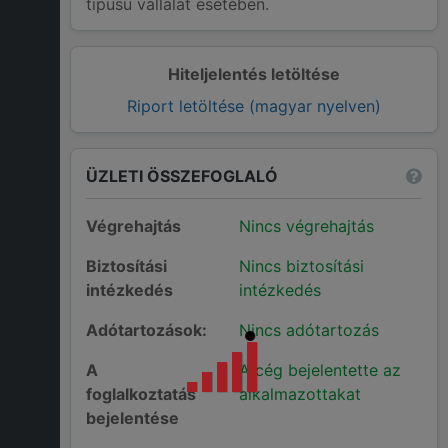
típusú vállalat esetében.
Hiteljelentés letöltése
Riport letöltése (magyar nyelven)
ÜZLETI ÖSSZEFOGLALÓ
Végrehajtás
Nincs végrehajtás
Biztosítási
Nincs biztosítási
intézkedés
intézkedés
Adótartozások:
Nincs adótartozás
A
A cég bejelentette az
foglalkoztatás
alkalmazottakat
bejelentése