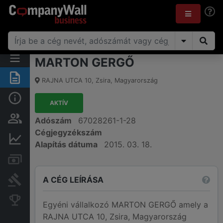
MARTON GERGŐ
Összegzés
RAJNA UTCA 10
,
Zsira
,
Magyarország
Alap információk
AKTÍV
Személyek és tulajdonjog
Adószám
67028261-1-28
Cégjegyzékszám
Pénzügyi információk
Alapítás dátuma
2015. 03. 18.
Számlák és zárolások
A CÉG LEÍRÁSA
Bírósági eljárások
Konkurens cégek
Egyéni vállalkozó MARTON GERGŐ amely a
RAJNA UTCA 10, Zsira, Magyarország