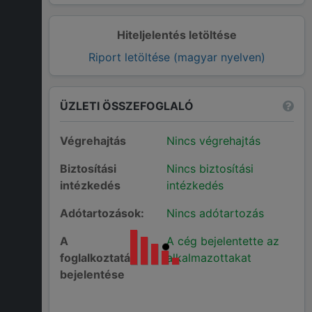
Hiteljelentés letöltése
Riport letöltése (magyar nyelven)
ÜZLETI ÖSSZEFOGLALÓ
Végrehajtás
Nincs végrehajtás
Biztosítási
Nincs biztosítási
intézkedés
intézkedés
Adótartozások:
Nincs adótartozás
A
A cég bejelentette az
foglalkoztatás
alkalmazottakat
bejelentése