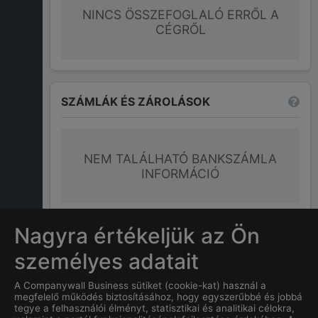
NINCS ÖSSZEFOGLALÓ ERRŐL A
CÉGRŐL
SZÁMLÁK ÉS ZÁROLÁSOK
NEM TALÁLHATÓ BANKSZÁMLA
INFORMÁCIÓ
További információk
Nagyra értékeljük az Ön
személyes adatait
GYAKRAN ISMÉTELT KÉRDÉSEK
A Companywall Business sütiket (cookie-kat) használ a
megfelelő működés biztosításához, hogy egyszerűbbé és jobbá
tegye a felhasználói élményt, statisztikai és analitikai célokra,
Mi
MARTON GERGŐ
címe?