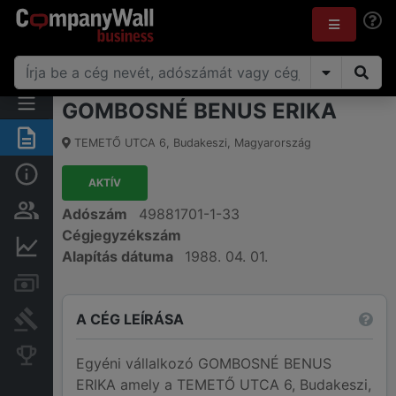
GOMBOSNÉ BENUS ERIKA
Összegzés
TEMETŐ UTCA 6
,
Budakeszi
,
Magyarország
Alap információk
AKTÍV
Személyek és tulajdonjog
Adószám
49881701-1-33
Cégjegyzékszám
Pénzügyi információk
Alapítás dátuma
1988. 04. 01.
Számlák és zárolások
A CÉG LEÍRÁSA
Bírósági eljárások
Konkurens cégek
Egyéni vállalkozó GOMBOSNÉ BENUS
ERIKA amely a TEMETŐ UTCA 6, Budakeszi,