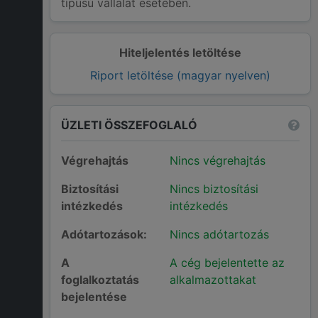
típusú vállalat esetében.
Hiteljelentés letöltése
Riport letöltése (magyar nyelven)
ÜZLETI ÖSSZEFOGLALÓ
Végrehajtás
Nincs végrehajtás
Biztosítási
Nincs biztosítási
intézkedés
intézkedés
Adótartozások:
Nincs adótartozás
A
A cég bejelentette az
foglalkoztatás
alkalmazottakat
bejelentése