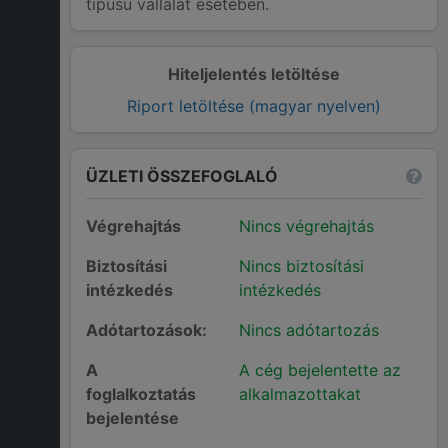
típusú vállalat esetében.
Hiteljelentés letöltése
Riport letöltése (magyar nyelven)
ÜZLETI ÖSSZEFOGLALÓ
Végrehajtás
Nincs végrehajtás
Biztosítási
Nincs biztosítási
intézkedés
intézkedés
Adótartozások:
Nincs adótartozás
A
A cég bejelentette az
foglalkoztatás
alkalmazottakat
bejelentése