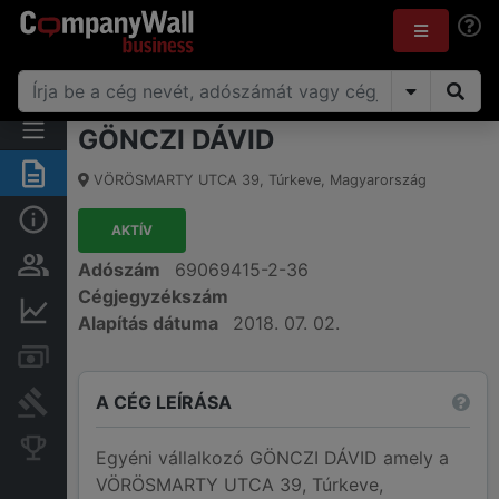
GÖNCZI DÁVID
Összegzés
VÖRÖSMARTY UTCA 39
,
Túrkeve
,
Magyarország
Alap információk
AKTÍV
Személyek és tulajdonjog
Adószám
69069415-2-36
Cégjegyzékszám
Pénzügyi információk
Alapítás dátuma
2018. 07. 02.
Számlák és zárolások
A CÉG LEÍRÁSA
Bírósági eljárások
Konkurens cégek
Egyéni vállalkozó GÖNCZI DÁVID amely a
VÖRÖSMARTY UTCA 39, Túrkeve,