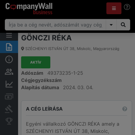
GÖNCZI RÉKA
Összegzés
SZÉCHENYI ISTVÁN ÚT 38
,
Miskolc
,
Magyarország
Alap információk
AKTÍV
Személyek és tulajdonjog
Adószám
49373235-1-25
Cégjegyzékszám
Pénzügyi információk
Alapítás dátuma
2024. 03. 04.
Számlák és zárolások
A CÉG LEÍRÁSA
Bírósági eljárások
Konkurens cégek
Egyéni vállalkozó GÖNCZI RÉKA amely a
SZÉCHENYI ISTVÁN ÚT 38, Miskolc,