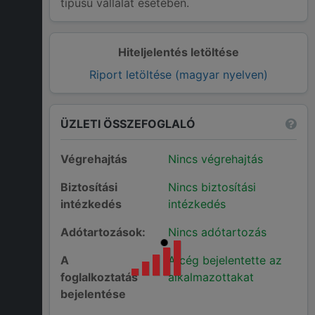
típusú vállalat esetében.
Hiteljelentés letöltése
Riport letöltése (magyar nyelven)
ÜZLETI ÖSSZEFOGLALÓ
Végrehajtás
Nincs végrehajtás
Biztosítási
Nincs biztosítási
intézkedés
intézkedés
Adótartozások:
Nincs adótartozás
A
A cég bejelentette az
foglalkoztatás
alkalmazottakat
bejelentése