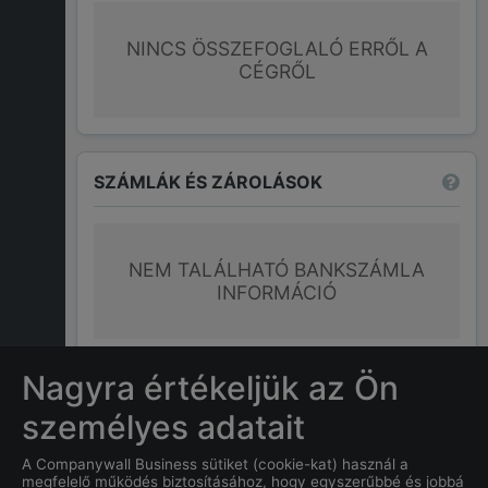
NINCS ÖSSZEFOGLALÓ ERRŐL A
CÉGRŐL
SZÁMLÁK ÉS ZÁROLÁSOK
NEM TALÁLHATÓ BANKSZÁMLA
INFORMÁCIÓ
További információk
Nagyra értékeljük az Ön
személyes adatait
GYAKRAN ISMÉTELT KÉRDÉSEK
A Companywall Business sütiket (cookie-kat) használ a
megfelelő működés biztosításához, hogy egyszerűbbé és jobbá