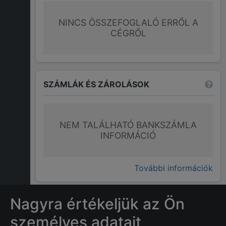
NINCS ÖSSZEFOGLALÓ ERRŐL A
CÉGRŐL
SZÁMLÁK ÉS ZÁROLÁSOK
NEM TALÁLHATÓ BANKSZÁMLA
INFORMÁCIÓ
További információk
Nagyra értékeljük az Ön
GYAKRAN ISMÉTELT KÉRDÉSEK
személyes adatait