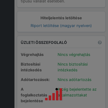
típusú vállalat esetében.
Hiteljelentés letöltése
Riport letöltése (magyar nyelven)
ÜZLETI ÖSSZEFOGLALÓ
Végrehajtás
Nincs végrehajtás
Biztosítási
Nincs biztosítási
intézkedés
intézkedés
Adótartozások:
Nincs adótartozás
A
A cég bejelentette az
foglalkoztatás
alkalmazottakat
bejelentése