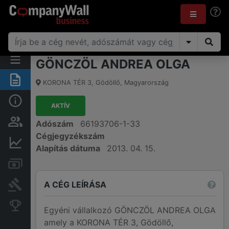
GÖNCZÖL ANDREA OLGA
Összegzés
KORONA TÉR 3
,
Gödöllő
,
Magyarország
Alap információk
AKTÍV
Személyek és tulajdonjog
Adószám
66193706-1-33
Cégjegyzékszám
Pénzügyi információk
Alapítás dátuma
2013. 04. 15.
Számlák és zárolások
A CÉG LEÍRÁSA
Bírósági eljárások
Konkurens cégek
Egyéni vállalkozó GÖNCZÖL ANDREA OLGA
amely a KORONA TÉR 3, Gödöllő,