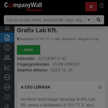
Grafix Lab Kft.
Összegzés
Budapesti út 151. TT 2. ajtó
,
Budapest
,
Magyarország
Alap információk
AKTÍV
Személyek és tulajdonjog
Adószám
32724361-2-42
Cégjegyzékszám
01-09-439283
Pénzügyi információk
Alapítás dátuma
2024. 12. 31.
Cégkiválósági tanúsítvány
A CÉG LEÍRÁSA
Mélyreható hitelminősítés
Számlák és zárolások
Korlátolt felelősségű társaság Grafix Lab
Kft. amely a Budapesti út 151. TT 2. ajtó,
Bírósági eljárások