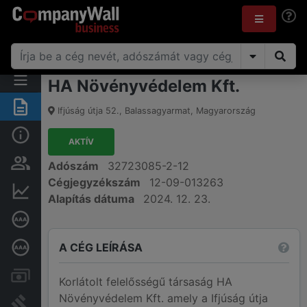
HA Növényvédelem Kft.
Összegzés
Ifjúság útja 52.
,
Balassagyarmat
,
Magyarország
Alap információk
AKTÍV
Személyek és tulajdonjog
Adószám
32723085-2-12
Cégjegyzékszám
12-09-013263
Pénzügyi információk
Alapítás dátuma
2024. 12. 23.
Cégkiválósági tanúsítvány
A CÉG LEÍRÁSA
Mélyreható hitelminősítés
Számlák és zárolások
Korlátolt felelősségű társaság HA
Növényvédelem Kft. amely a Ifjúság útja
Bírósági eljárások