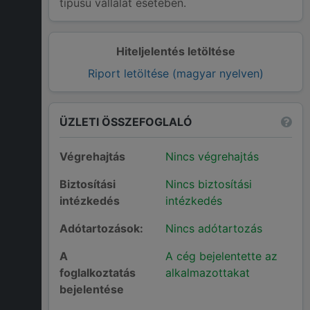
típusú vállalat esetében.
Hiteljelentés letöltése
Riport letöltése (magyar nyelven)
ÜZLETI ÖSSZEFOGLALÓ
Végrehajtás
Nincs végrehajtás
Biztosítási
Nincs biztosítási
intézkedés
intézkedés
Adótartozások:
Nincs adótartozás
A
A cég bejelentette az
foglalkoztatás
alkalmazottakat
bejelentése