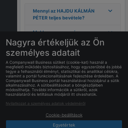
Mennyi az
HAJDU KÁLMÁN
PÉTER
teljes bevétele?
Mekkora a nyereség a
2024
-as évre vonatkozóan a
Nagyra értékeljük az Ön
HAJDU KÁLMÁN PÉTER
személyes adatait
cégnél?
A Companywall Business sütiket (cookie-kat) használ a
megfelelő működés biztosításához, hogy egyszerűbbé és jobbá
Mi
HAJDU KÁLMÁN PÉTER
tegye a felhasználói élményt, statisztikai és analitikai célokra,
címe?
valamint a portál funkcionalitásának fejlesztése érdekében. A
Companywall Business portál használatával hozzájárul a sütik
alkalmazásához. A sütibeállításokat a böngészőjében
Mi a
HAJDU KÁLMÁN PÉTER
módosíthatja. További információk a sütikről, azok
használatáról és letiltásuk módjáról itt olvashatók.
cég alapításának dátuma?
Nyilatkozat a személyes adatok védelméről
Cookie-beállítások
Egyetértek
CompanyWall Business © 2026
|
Kapcsolat
|