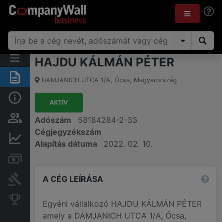
HAJDU KÁLMÁN PÉTER
Összegzés
DAMJANICH UTCA 1/A
,
Ócsa
,
Magyarország
Alap információk
AKTÍV
Személyek és tulajdonjog
Adószám
58184284-2-33
Cégjegyzékszám
Pénzügyi információk
Alapítás dátuma
2022. 02. 10.
Számlák és zárolások
A CÉG LEÍRÁSA
Bírósági eljárások
Konkurens cégek
Egyéni vállalkozó HAJDU KÁLMÁN PÉTER
amely a DAMJANICH UTCA 1/A, Ócsa,