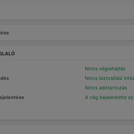
ltése
GLALÓ
Nincs végrehajtás
edés
Nincs biztosítási int
Nincs adótartozás
bejelentése
A cég bejelentette az