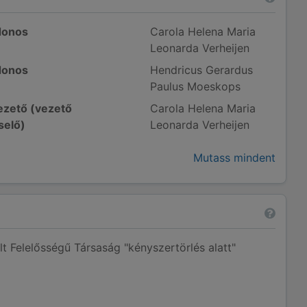
donos
Carola Helena Maria
Leonarda Verheijen
donos
Hendricus Gerardus
Paulus Moeskops
zető (vezető
Carola Helena Maria
selő)
Leonarda Verheijen
Mutass mindent
lt Felelősségű Társaság "kényszertörlés alatt"