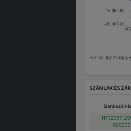
-15 000 00…
-20 000 00…
20
Forrás: Igazságügy
SZÁMLÁK ÉS ZÁ
Bankszáml
11732057-29
000000