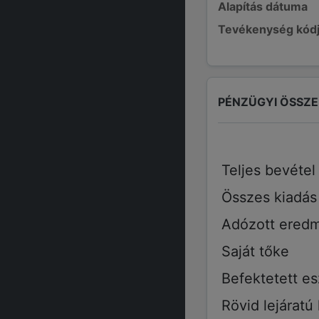
Alapítás dátuma
Tevékenység kód
PÉNZÜGYI ÖSSZ
Teljes bevétel
Összes kiadás
Adózott ered
Saját tőke
Befektetett e
Rövid lejáratú