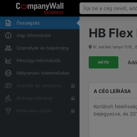
Összegzés
HB Flex F
Alap információk
IV. kerület tanya 11/B.
,
Személyek és tulajdonjog
Pénzügyi információk
Ad
AKTÍV
Mélyreható hitelminősítés
Számlák és zárolások
A CÉG LEÍRÁSA
Bírósági eljárások
Korlátolt felelőssé
Konkurens cégek
bejegyezve, és 201