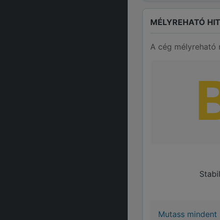
MÉLYREHATÓ HIT
A cég mélyreható 
Stabi
Mutass mindent