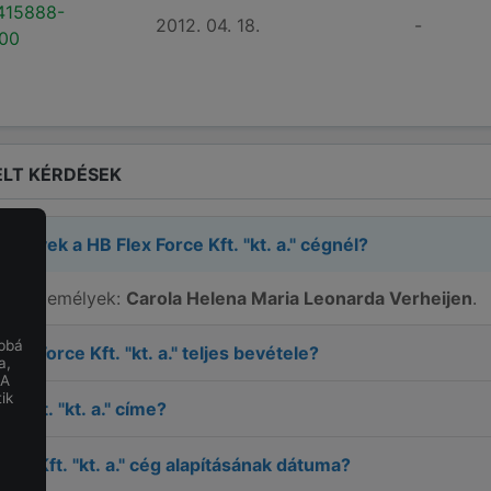
415888-
2012. 04. 18.
-
00
LT KÉRDÉSEK
zemélyek a
HB Flex Force Kft. "kt. a."
cégnél?
elős személyek:
Carola Helena Maria Leonarda Verheijen
.
obbá
lex Force Kft. "kt. a."
teljes bevétele?
a,
 A
ik
e Kft. "kt. a."
címe?
rce Kft. "kt. a."
cég alapításának dátuma?