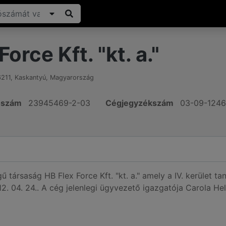
orce Kft. "kt. a."
6211
,
Kaskantyú
,
Magyarország
ószám
23945469-2-03
Cégjegyzékszám
03-09-124
gű társaság HB Flex Force Kft. "kt. a." amely a IV. kerület 
2. 04. 24.. A cég jelenlegi ügyvezető igazgatója Carola He