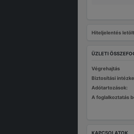
Hiteljelentés letö
ÜZLETI ÖSSZEFO
Végrehajtás
Biztosítási intézk
Adótartozások:
A foglalkoztatás 
KAPCSOLATOK