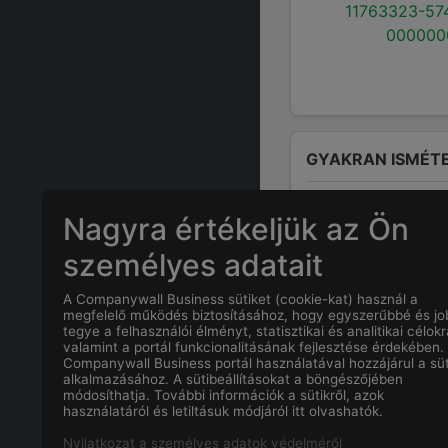
11763323-57
000000
GYAKRAN ISMÉTE
Nagyra értékeljük az Ön
Ki a felelős s
személyes adatait
A cégnél a fel
A Companywall Business sütiket (cookie-kat) használ a
megfelelő működés biztosításához, hogy egyszerűbbé és j
Mennyi az
HB F
tegye a felhasználói élményt, statisztikai és analitikai célokr
valamint a portál funkcionalitásának fejlesztése érdekében.
Companywall Business portál használatával hozzájárul a süt
Mi
HB Flex Forc
alkalmazásához. A sütibeállításokat a böngészőjében
módosíthatja. További információk a sütikről, azok
használatáról és letiltásuk módjáról itt olvashatók.
Mi a
HB Flex Fo
Nyilatkozat a személyes adatok védelméről