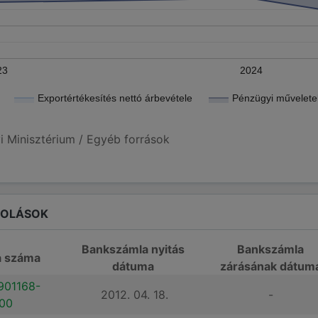
23
2024
Exportértékesítés nettó árbevétele
Pénzügyi műveletek
i Minisztérium / Egyéb források
ROLÁSOK
Bankszámla nyitás
Bankszámla
a száma
dátuma
zárásának dátum
901168-
2012. 04. 18.
-
00