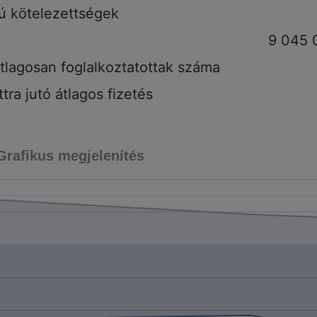
tú kötelezettségek
9 045 
tlagosan foglalkoztatottak száma
tra jutó átlagos fizetés
Grafikus megjelenítés