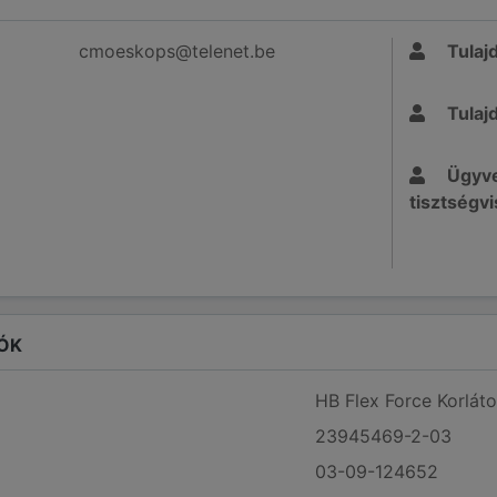
cmoeskops@telenet.be
Tulaj
Tulaj
Ügyve
tisztségvi
ÓK
HB Flex Force Korláto
23945469-2-03
03-09-124652