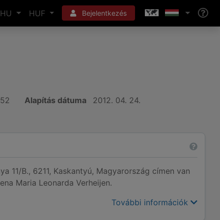
HU
HUF
Bejelentkezés
652
Alapítás dátuma
2012. 04. 24.
tanya 11/B., 6211, Kaskantyú, Magyarország címen van
lena Maria Leonarda Verheijen.
További információk