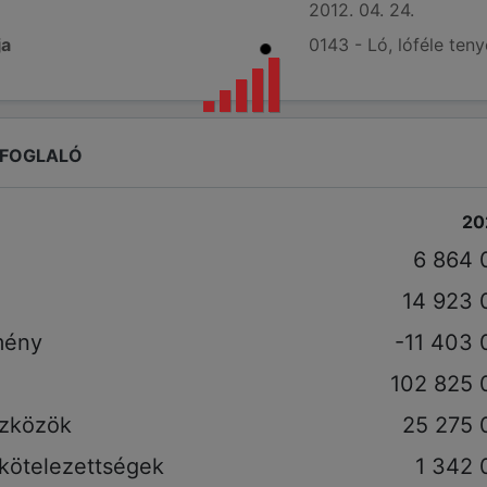
2012. 04. 24.
ja
0143 - Ló, lóféle ten
EFOGLALÓ
20
6 864 
14 923 
mény
-11 403 
102 825 
szközök
25 275 
 kötelezettségek
1 342 