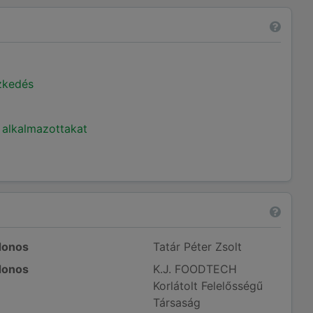
ézkedés
 alkalmazottakat
donos
Tatár Péter Zsolt
donos
K.J. FOODTECH
Korlátolt Felelősségű
Társaság