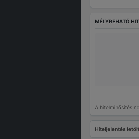
MÉLYREHATÓ HIT
A hitelminősítés n
Hiteljelentés letö