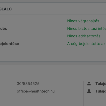
GLALÓ
Nincs végrehajtás
edés
Nincs biztosítási int
Nincs adótartozás
bejelentése
A cég bejelentette az
30/5854625
Tulaj
office@healthtech.hu
Tulaj