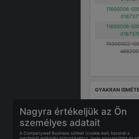
11600006-00
016737
11600006-00
016737
10300002-10
488200
GYAKRAN ISMÉTE
Nagyra értékeljük az Ön
Ki a felelős s
személyes adatait
A cégnél a fel
A Companywall Business sütiket (cookie-kat) használ a
megfelelő működés biztosításához, hogy egyszerűbbé és j