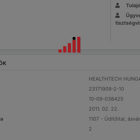
Tulaj
Ügyve
tisztségvi
ÓK
HEALTHTECH HUNGARY
23171909-2-10
10-09-038425
2011. 02. 22.
ja
1107 - Üdítőital, ásv
2