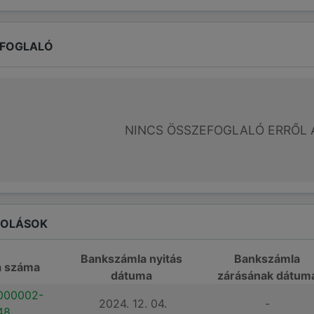
EFOGLALÓ
NINCS ÖSSZEFOGLALÓ ERRŐL 
ROLÁSOK
Bankszámla nyitás
Bankszámla
a száma
dátuma
zárásának dátum
000002-
2024. 12. 04.
-
48