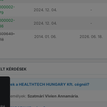
000002-
2024. 12. 04.
-
79
000002-
2024. 12. 04.
-
86
609649-
2014. 01. 06.
2026. 06. 18.
18
LT KÉRDÉSEK
zemélyek a
HEALTHTECH HUNGARY Kft.
cégnél?
elős személyek:
Szatmári Vivien Annamária
.
obbá