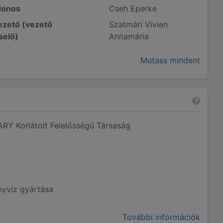
donos
Cseh Eperke
zető (vezető
Szatmári Vivien
selő)
Annamária
Mutass mindent
 Korlátolt Felelősségű Társaság
ányvíz gyártása
További információk