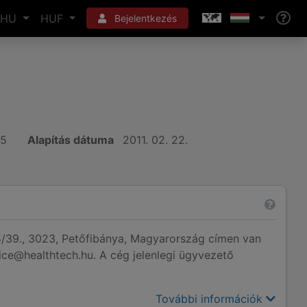
HU
HUF
Bejelentkezés
25
Alapítás dátuma
2011. 02. 22.
/39., 3023, Petőfibánya, Magyarország címen van
fice@healthtech.hu. A cég jelenlegi ügyvezető
További információk