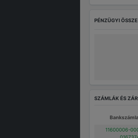
PÉNZÜGYI ÖSSZ
SZÁMLÁK ÉS ZÁ
Bankszáml
11600006-00
016737