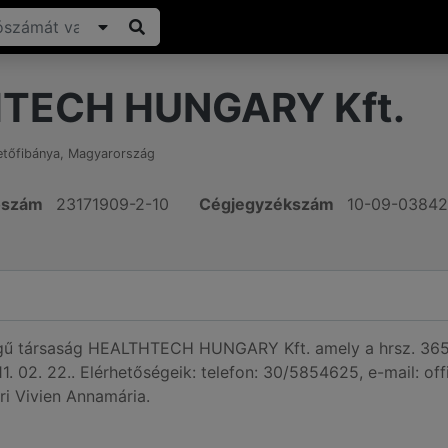
TECH HUNGARY Kft.
etőfibánya
,
Magyarország
ószám
23171909-2-10
Cégjegyzékszám
10-09-0384
ségű társaság HEALTHTECH HUNGARY Kft. amely a hrsz. 365
1. 02. 22.. Elérhetőségeik: telefon: 30/5854625, e-mail: of
ri Vivien Annamária.