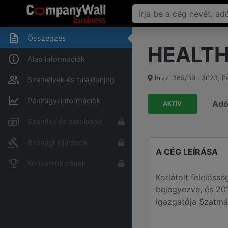
Összegzés
HEALTH
Alap információk
hrsz. 365/39.
,
3023
,
P
Személyek és tulajdonjog
Pénzügyi információk
Ad
AKTÍV
Számlák és zárolások
Bírósági eljárások
A CÉG LEÍRÁSA
Konkurens cégek
Korlátolt felelős
bejegyezve, és 201
igazgatója Szatmá