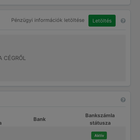
Pénzügyi információk letöltése
Letöltés
A CÉGRŐL
Bankszámla
Bank
a
státusza
Aktív