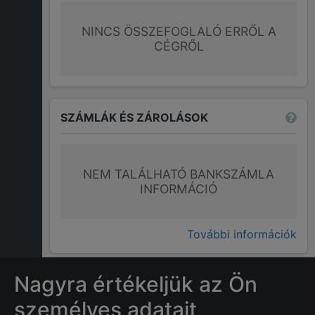
NINCS ÖSSZEFOGLALÓ ERRŐL A
CÉGRŐL
SZÁMLÁK ÉS ZÁROLÁSOK
NEM TALÁLHATÓ BANKSZÁMLA
INFORMÁCIÓ
További információk
Nagyra értékeljük az Ön
GYAKRAN ISMÉTELT KÉRDÉSEK
személyes adatait