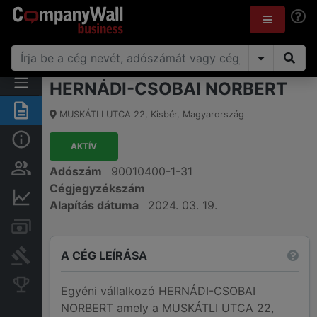
HERNÁDI-CSOBAI NORBERT
Összegzés
MUSKÁTLI UTCA 22
,
Kisbér
,
Magyarország
Alap információk
AKTÍV
Személyek és tulajdonjog
Adószám
90010400-1-31
Cégjegyzékszám
Pénzügyi információk
Alapítás dátuma
2024. 03. 19.
Számlák és zárolások
A CÉG LEÍRÁSA
Bírósági eljárások
Konkurens cégek
Egyéni vállalkozó HERNÁDI-CSOBAI
NORBERT amely a MUSKÁTLI UTCA 22,