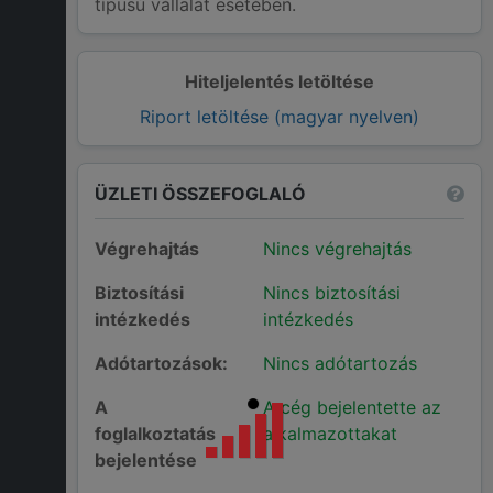
típusú vállalat esetében.
Hiteljelentés letöltése
Riport letöltése (magyar nyelven)
ÜZLETI ÖSSZEFOGLALÓ
Végrehajtás
Nincs végrehajtás
Biztosítási
Nincs biztosítási
intézkedés
intézkedés
Adótartozások:
Nincs adótartozás
A
A cég bejelentette az
foglalkoztatás
alkalmazottakat
bejelentése