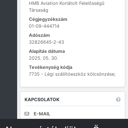
HMB Aviation Korlátolt Felelősségű
Társaság
Cégjegyzékszám
01-09-444714
Adószám
32826645-2-43
Alapítás dátuma
2025. 05. 30.
Tevékenység kódja
7735 - Légi szállítóeszköz kölcsönzése;
Leaflet
|
© OpenStreetMap contributors
KAPCSOLATOK
E-MAIL
katalin.jaszkai@yahoo.co.uk