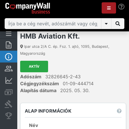
HMB Aviation Kft.
Összegzés
Ipar utca 2/A C. ép. Fsz. 1. ajtó
,
1095
,
Budapest
,
Magyarország
Alap információk
AKTÍV
Személyek és tulajdonjog
Adószám
32826645-2-43
Pénzügyi információk
Cégjegyzékszám
01-09-444714
Alapítás dátuma
2025. 05. 30.
Számlák és zárolások
Bírósági eljárások
ALAP INFORMÁCIÓK
Konkurens cégek
Név