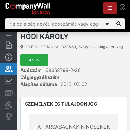
HÓDI KÁROLY
Összegzés
IV.KERÜLET TANYA 132263/1
,
Szatymaz
,
Magyarország
Alap információk
AKTÍV
Személyek és tulajdonjog
Adószám
69068799-2-26
Cégjegyzékszám
Pénzügyi információk
Alapítás dátuma
2018. 07. 02.
Számlák és zárolások
SZEMÉLYEK ÉS TULAJDONJOG
Bírósági eljárások
Konkurens cégek
A TÁRSASÁGNAK NINCSENEK