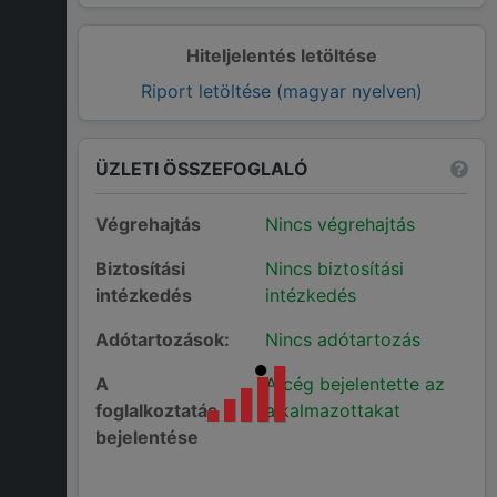
Hiteljelentés letöltése
Riport letöltése (magyar nyelven)
ÜZLETI ÖSSZEFOGLALÓ
Végrehajtás
Nincs végrehajtás
Biztosítási
Nincs biztosítási
intézkedés
intézkedés
Adótartozások:
Nincs adótartozás
A
A cég bejelentette az
foglalkoztatás
alkalmazottakat
bejelentése