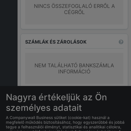
NINCS ÖSSZEFOGLALÓ ERRŐL A
CÉGRŐL
SZÁMLÁK ÉS ZÁROLÁSOK
NEM TALÁLHATÓ BANKSZÁMLA
INFORMÁCIÓ
További információk
Nagyra értékeljük az Ön
személyes adatait
GYAKRAN ISMÉTELT KÉRDÉSEK
A Companywall Business sütiket (cookie-kat) használ a
megfelelő működés biztosításához, hogy egyszerűbbé és jobbá
tegye a felhasználói élményt, statisztikai és analitikai célokra,
Mi
MARTON IMRE
címe?