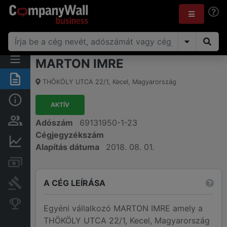
MARTON IMRE
Összegzés
THÖKÖLY UTCA 22/1
,
Kecel
,
Magyarország
Alap információk
AKTÍV
Személyek és tulajdonjog
Adószám
69131950-1-23
Cégjegyzékszám
Pénzügyi információk
Alapítás dátuma
2018. 08. 01.
Számlák és zárolások
A CÉG LEÍRÁSA
Bírósági eljárások
Konkurens cégek
Egyéni vállalkozó MARTON IMRE amely a
THÖKÖLY UTCA 22/1, Kecel, Magyarország