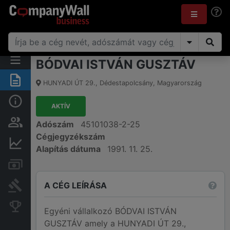
BÓDVAI ISTVÁN GUSZTÁV
Összegzés
HUNYADI ÚT 29.
,
Dédestapolcsány
,
Magyarország
Alap információk
AKTÍV
Személyek és tulajdonjog
Adószám
45101038-2-25
Cégjegyzékszám
Pénzügyi információk
Alapítás dátuma
1991. 11. 25.
Számlák és zárolások
A CÉG LEÍRÁSA
Bírósági eljárások
Konkurens cégek
Egyéni vállalkozó BÓDVAI ISTVÁN
GUSZTÁV amely a HUNYADI ÚT 29.,