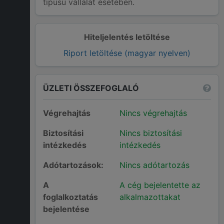
típusú vállalat esetében.
Hiteljelentés letöltése
Riport letöltése (magyar nyelven)
ÜZLETI ÖSSZEFOGLALÓ
Végrehajtás
Nincs végrehajtás
Biztosítási
Nincs biztosítási
intézkedés
intézkedés
Adótartozások:
Nincs adótartozás
A
A cég bejelentette az
foglalkoztatás
alkalmazottakat
bejelentése