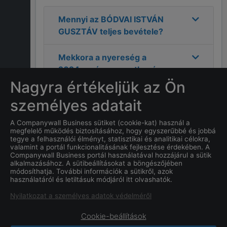
Mennyi az
BÓDVAI ISTVÁN
GUSZTÁV
teljes bevétele?
Mekkora a nyereség a
2024
-as évre vonatkozóan a
BÓDVAI ISTVÁN GUSZTÁV
Nagyra értékeljük az Ön
cégnél?
személyes adatait
Mi
BÓDVAI ISTVÁN
A Companywall Business sütiket (cookie-kat) használ a
megfelelő működés biztosításához, hogy egyszerűbbé és jobbá
GUSZTÁV
címe?
tegye a felhasználói élményt, statisztikai és analitikai célokra,
valamint a portál funkcionalitásának fejlesztése érdekében. A
Companywall Business portál használatával hozzájárul a sütik
Mi a
BÓDVAI ISTVÁN
alkalmazásához. A sütibeállításokat a böngészőjében
GUSZTÁV
cég alapításának
módosíthatja. További információk a sütikről, azok
használatáról és letiltásuk módjáról itt olvashatók.
dátuma?
Nyilatkozat a személyes adatok védelméről
Cookie-beállítások