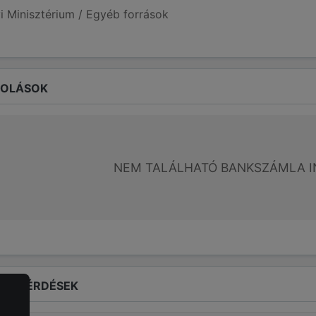
i Minisztérium / Egyéb források
ROLÁSOK
NEM TALÁLHATÓ BANKSZÁMLA I
LT KÉRDÉSEK