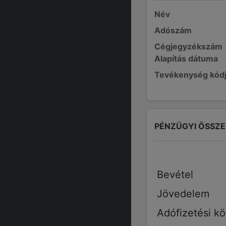
Név
Adószám
Cégjegyzékszám
Alapítás dátuma
Tevékenység kód
PÉNZÜGYI ÖSSZ
Bevétel
Jövedelem
Adófizetési kö