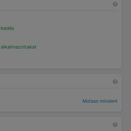
ézkedés
 alkalmazottakat
Mutass mindent