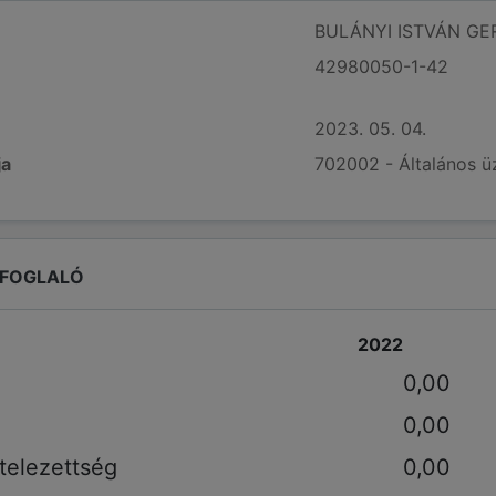
BULÁNYI ISTVÁN GE
42980050-1-42
2023. 05. 04.
ja
702002 - Általános üz
EFOGLALÓ
2022
0,00
0,00
telezettség
0,00