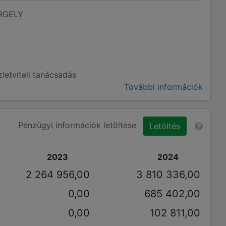
RGELY
letviteli tanácsadás
További információk
Pénzügyi információk letöltése
Letöltés
2023
2024
2 264 956,00
3 810 336,00
0,00
685 402,00
0,00
102 811,00