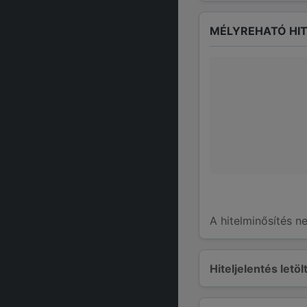
MÉLYREHATÓ HIT
A hitelminősítés n
Hiteljelentés letö