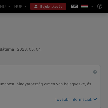
HU
HUF
Bejelentkezés
 dátuma
2023. 05. 04.
dapest, Magyarország címen van bejegyezve, és
További információk