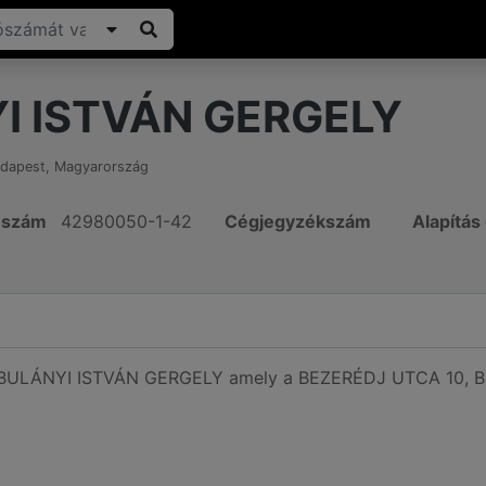
I ISTVÁN GERGELY
dapest
,
Magyarország
ószám
42980050-1-42
Cégjegyzékszám
Alapítás
ó BULÁNYI ISTVÁN GERGELY amely a BEZERÉDJ UTCA 10, Bu