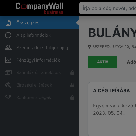
Összegzés
BULÁNY
Alap információk
BEZERÉDJ UTCA 10
,
Bu
Személyek és tulajdonjog
Pénzügyi információk
Ad
AKTÍV
Számlák és zárolások
Bírósági eljárások
A CÉG LEÍRÁSA
Konkurens cégek
Egyéni vállalkoz
2023. 05. 04..