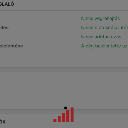
GLALÓ
Nincs végrehajtás
edés
Nincs biztosítási int
Nincs adótartozás
bejelentése
A cég bejelentette az
ÓK