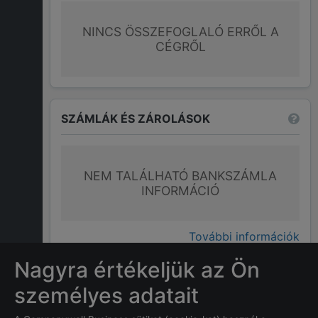
NINCS ÖSSZEFOGLALÓ ERRŐL A
CÉGRŐL
SZÁMLÁK ÉS ZÁROLÁSOK
NEM TALÁLHATÓ BANKSZÁMLA
INFORMÁCIÓ
További információk
Nagyra értékeljük az Ön
GYAKRAN ISMÉTELT KÉRDÉSEK
személyes adatait