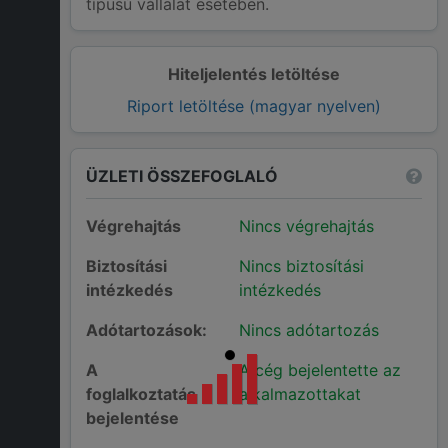
típusú vállalat esetében.
Hiteljelentés letöltése
Riport letöltése (magyar nyelven)
ÜZLETI ÖSSZEFOGLALÓ
Végrehajtás
Nincs végrehajtás
Biztosítási
Nincs biztosítási
intézkedés
intézkedés
Adótartozások:
Nincs adótartozás
A
A cég bejelentette az
foglalkoztatás
alkalmazottakat
bejelentése