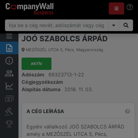
JOÓ SZABOLCS ÁRPÁD
Összegzés
MEZŐSZÉL UTCA 5
,
Pécs
,
Magyarország
Alap információk
AKTÍV
Személyek és tulajdonjog
Adószám
69323713-1-22
Cégjegyzékszám
Pénzügyi információk
Alapítás dátuma
2018. 11. 03.
Számlák és zárolások
A CÉG LEÍRÁSA
Bírósági eljárások
Konkurens cégek
Egyéni vállalkozó JOÓ SZABOLCS ÁRPÁD
amely a MEZŐSZÉL UTCA 5, Pécs,