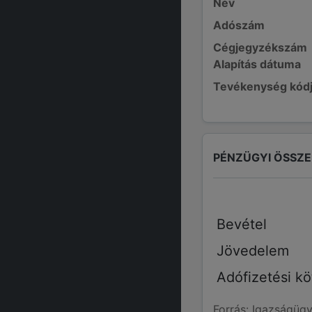
Név
Adószám
Cégjegyzékszám
Alapítás dátuma
Tevékenység kód
PÉNZÜGYI ÖSSZ
Bevétel
Jövedelem
Adófizetési kö
Forrás: Igazságügy