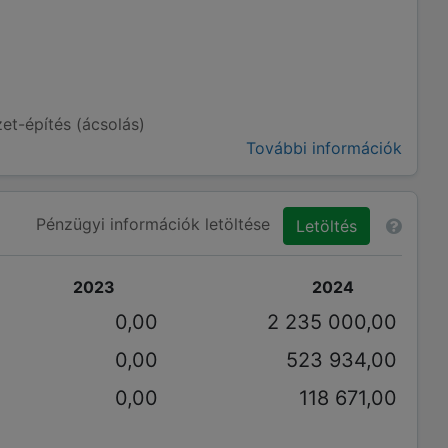
et-építés (ácsolás)
További információk
Pénzügyi információk letöltése
Letöltés
2023
2024
0,00
2 235 000,00
0,00
523 934,00
0,00
118 671,00