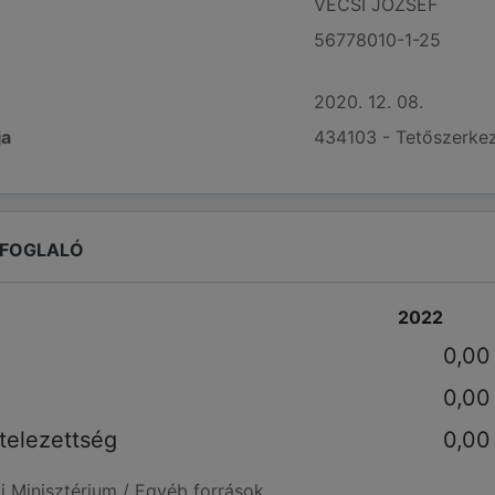
VÉCSI JÓZSEF
56778010-1-25
2020. 12. 08.
ja
434103 - Tetőszerkez
EFOGLALÓ
2022
0,00
0,00
telezettség
0,00
i Minisztérium / Egyéb források