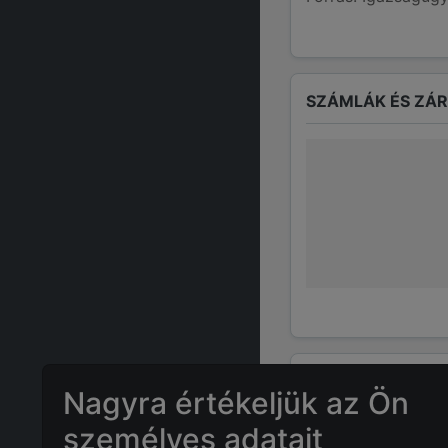
SZÁMLÁK ÉS ZÁ
GYAKRAN ISMÉTE
Nagyra értékeljük az Ön
személyes adatait
Mennyi az
VÉC