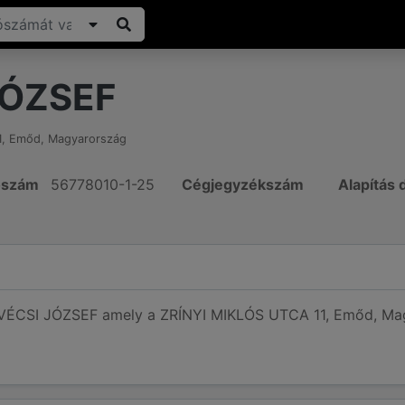
JÓZSEF
1
,
Emőd
,
Magyarország
ószám
56778010-1-25
Cégjegyzékszám
Alapítás
 VÉCSI JÓZSEF amely a ZRÍNYI MIKLÓS UTCA 11, Emőd, Magy