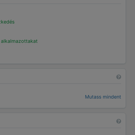
ézkedés
 alkalmazottakat
Mutass mindent