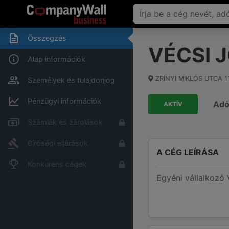
Összegzés
VÉCSI 
Alap információk
ZRÍNYI MIKLÓS UTCA 1
Személyek és tulajdonjog
Pénzügyi információk
Ad
AKTÍV
Számlák és zárolások
Bírósági eljárások
A CÉG LEÍRÁSA
Konkurens cégek
Egyéni vállalkozó