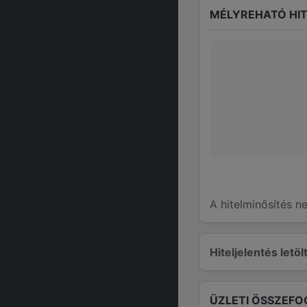
MÉLYREHATÓ HIT
A hitelminősítés n
Hiteljelentés letö
ÜZLETI ÖSSZEFO