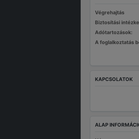
Végrehajtás
Biztosítási intézk
Adótartozások:
A foglalkoztatás 
KAPCSOLATOK
ALAP INFORMÁCI