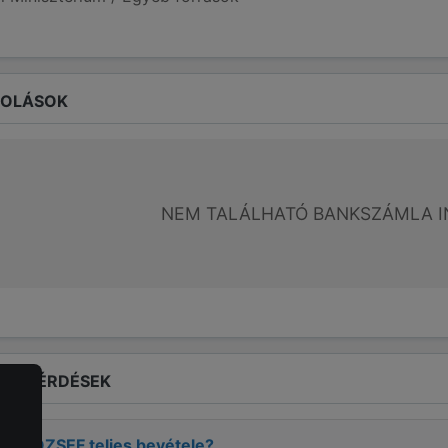
ROLÁSOK
NEM TALÁLHATÓ BANKSZÁMLA I
LT KÉRDÉSEK
SI JÓZSEF
teljes bevétele?