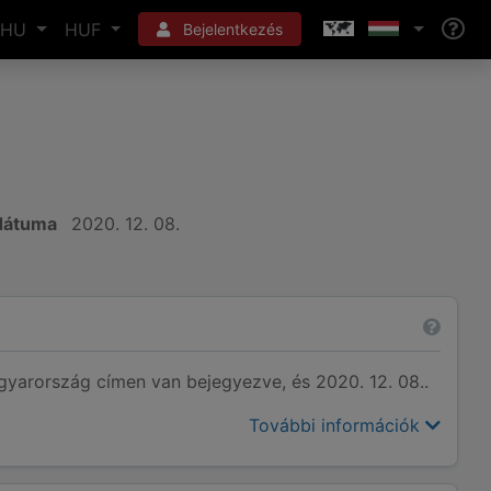
HU
HUF
Bejelentkezés
 dátuma
2020. 12. 08.
arország címen van bejegyezve, és 2020. 12. 08..
További információk