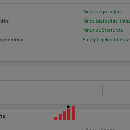
Nincs végrehajtás
edés
Nincs biztosítási int
Nincs adótartozás
bejelentése
A cég bejelentette az
ÓK