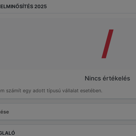
ELMINŐSÍTÉS 2025
/
Nincs értékelés
em számít egy adott típusú vállalat esetében.
ltése
GLALÓ