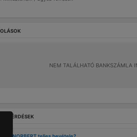
ROLÁSOK
NEM TALÁLHATÓ BANKSZÁMLA I
LT KÉRDÉSEK
HÁSZ NORBERT
teljes bevétele?