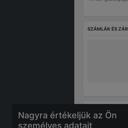
SZÁMLÁK ÉS ZÁ
GYAKRAN ISMÉTE
Nagyra értékeljük az Ön
személyes adatait
Mennyi az
JU