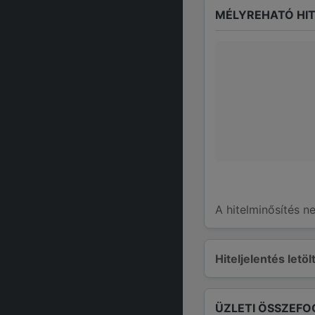
MÉLYREHATÓ HIT
A hitelminősítés n
Hiteljelentés letö
ÜZLETI ÖSSZEFO