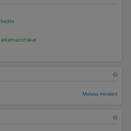
ézkedés
 alkalmazottakat
Mutass mindent