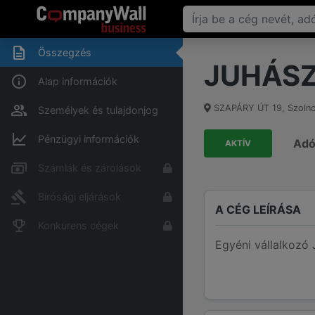
Összegzés
JUHÁSZ
Alap információk
SZAPÁRY ÚT 19
,
Szoln
Személyek és tulajdonjog
Pénzügyi információk
Ad
AKTÍV
Számlák és zárolások
Bírósági eljárások
A CÉG LEÍRÁSA
Konkurens cégek
Egyéni vállalkozó