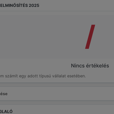
ELMINŐSÍTÉS 2025
/
Nincs értékelés
em számít egy adott típusú vállalat esetében.
ltése
GLALÓ