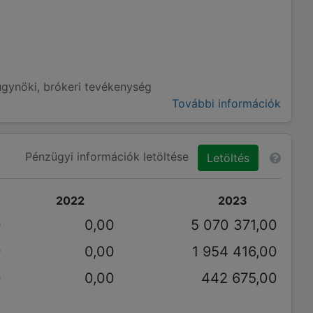
ügynöki, brókeri tevékenység
További információk
Pénzügyi információk letöltése
Letöltés
2022
2023
0
0,00
5 070 371,00
0
0,00
1 954 416,00
0
0,00
442 675,00