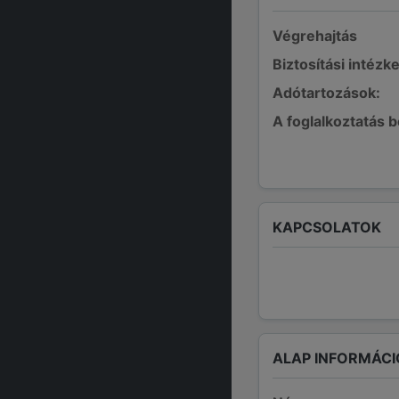
Végrehajtás
Biztosítási intézk
Adótartozások:
A foglalkoztatás 
KAPCSOLATOK
ALAP INFORMÁCI