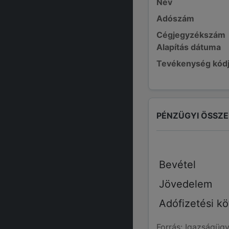
Név
Adószám
Cégjegyzékszám
Alapítás dátuma
Tevékenység kód
PÉNZÜGYI ÖSSZ
Bevétel
Jövedelem
Adófizetési kö
Forrás: Igazságügy