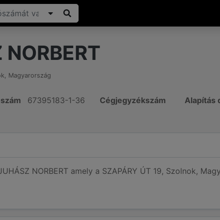
 NORBERT
ok
,
Magyarország
ószám
67395183-1-36
Cégjegyzékszám
Alapítás
 JUHÁSZ NORBERT amely a SZAPÁRY ÚT 19, Szolnok, Magyar