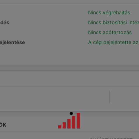
Nincs végrehajtás
edés
Nincs biztosítási int
Nincs adótartozás
bejelentése
A cég bejelentette az
ÓK