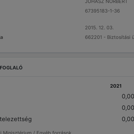
JUHÁSZ NORBERT
67395183-1-36
2015. 12. 03.
ja
662201 - Biztosítási 
EFOGLALÓ
2021
0,0
0,0
telezettség
0,0
i Minisztérium / Egyéb források