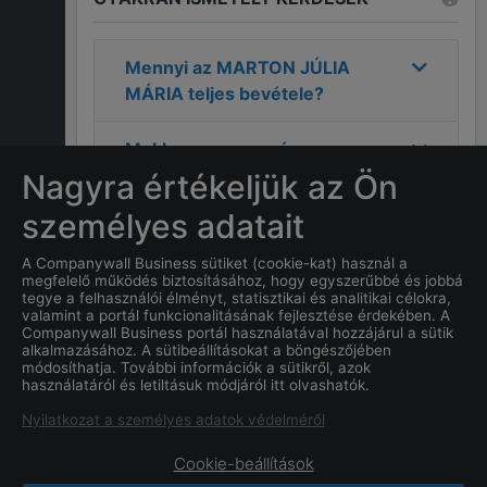
Mennyi az
MARTON JÚLIA
MÁRIA
teljes bevétele?
Mekkora a nyereség a
2024
-as évre vonatkozóan a
Nagyra értékeljük az Ön
MARTON JÚLIA MÁRIA
személyes adatait
cégnél?
A Companywall Business sütiket (cookie-kat) használ a
megfelelő működés biztosításához, hogy egyszerűbbé és jobbá
Mi
MARTON JÚLIA MÁRIA
tegye a felhasználói élményt, statisztikai és analitikai célokra,
címe?
valamint a portál funkcionalitásának fejlesztése érdekében. A
Companywall Business portál használatával hozzájárul a sütik
alkalmazásához. A sütibeállításokat a böngészőjében
Mi a
MARTON JÚLIA MÁRIA
módosíthatja. További információk a sütikről, azok
használatáról és letiltásuk módjáról itt olvashatók.
cég alapításának dátuma?
Nyilatkozat a személyes adatok védelméről
Cookie-beállítások