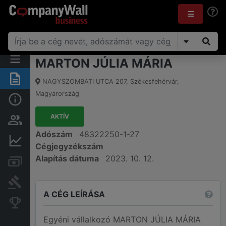
MARTON JÚLIA MÁRIA
Összegzés
NAGYSZOMBATI UTCA 207
,
Székesfehérvár
,
Magyarország
Alap információk
AKTÍV
Személyek és tulajdonjog
Adószám
48322250-1-27
Pénzügyi információk
Cégjegyzékszám
Alapítás dátuma
2023. 10. 12.
Számlák és zárolások
Bírósági eljárások
A CÉG LEÍRÁSA
Konkurens cégek
Egyéni vállalkozó MARTON JÚLIA MÁRIA