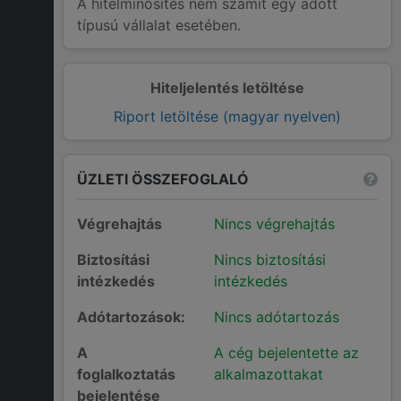
A hitelminősítés nem számít egy adott
típusú vállalat esetében.
Hiteljelentés letöltése
Riport letöltése (magyar nyelven)
ÜZLETI ÖSSZEFOGLALÓ
Végrehajtás
Nincs végrehajtás
Biztosítási
Nincs biztosítási
intézkedés
intézkedés
Adótartozások:
Nincs adótartozás
A
A cég bejelentette az
foglalkoztatás
alkalmazottakat
bejelentése