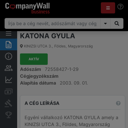
KATONA GYULA
Összegzés
KINIZSI UTCA 3.
,
Földes
,
Magyarország
Alap információk
AKTÍV
Személyek és tulajdonjog
Adószám
72558427-1-29
Cégjegyzékszám
Pénzügyi információk
Alapítás dátuma
2003. 09. 01.
Számlák és zárolások
A CÉG LEÍRÁSA
Bírósági eljárások
Konkurens cégek
Egyéni vállalkozó KATONA GYULA amely a
KINIZSI UTCA 3., Földes, Magyarország