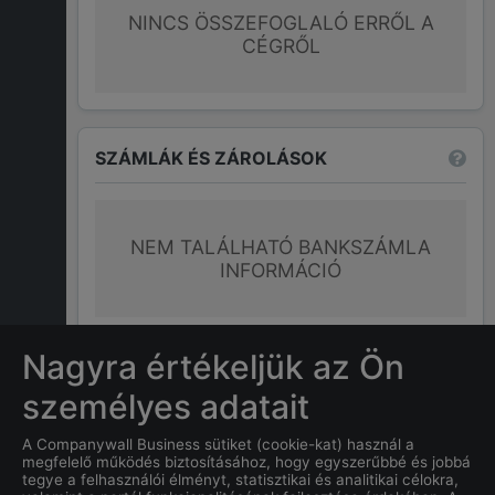
NINCS ÖSSZEFOGLALÓ ERRŐL A
CÉGRŐL
SZÁMLÁK ÉS ZÁROLÁSOK
NEM TALÁLHATÓ BANKSZÁMLA
INFORMÁCIÓ
További információk
Nagyra értékeljük az Ön
személyes adatait
GYAKRAN ISMÉTELT KÉRDÉSEK
A Companywall Business sütiket (cookie-kat) használ a
megfelelő működés biztosításához, hogy egyszerűbbé és jobbá
tegye a felhasználói élményt, statisztikai és analitikai célokra,
Mi
KATONA GYULA
címe?