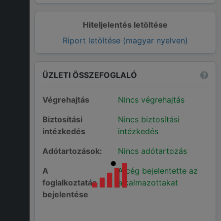
Hiteljelentés letöltése
Riport letöltése (magyar nyelven)
ÜZLETI ÖSSZEFOGLALÓ
Végrehajtás
Nincs végrehajtás
Biztosítási
Nincs biztosítási
intézkedés
intézkedés
Adótartozások:
Nincs adótartozás
A
A cég bejelentette az
foglalkoztatás
alkalmazottakat
bejelentése