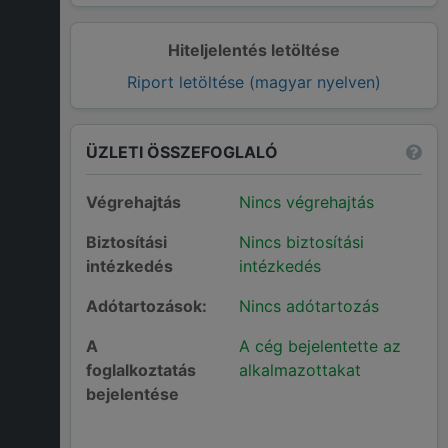
Hiteljelentés letöltése
Riport letöltése (magyar nyelven)
ÜZLETI ÖSSZEFOGLALÓ
Végrehajtás
Nincs végrehajtás
Biztosítási
Nincs biztosítási
intézkedés
intézkedés
Adótartozások:
Nincs adótartozás
A
A cég bejelentette az
foglalkoztatás
alkalmazottakat
bejelentése