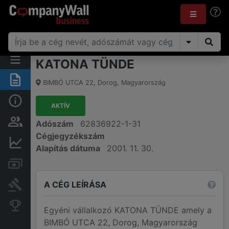
KATONA TÜNDE
Összegzés
BIMBÓ UTCA 22
,
Dorog
,
Magyarország
Alap információk
AKTÍV
Személyek és tulajdonjog
Adószám
62836922-1-31
Cégjegyzékszám
Pénzügyi információk
Alapítás dátuma
2001. 11. 30.
Számlák és zárolások
A CÉG LEÍRÁSA
Bírósági eljárások
Konkurens cégek
Egyéni vállalkozó KATONA TÜNDE amely a
BIMBÓ UTCA 22, Dorog, Magyarország