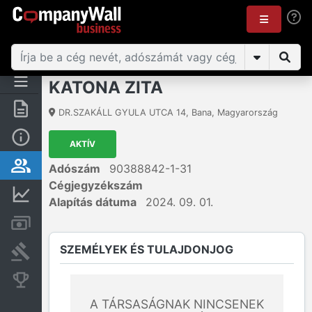
KATONA ZITA
Összegzés
DR.SZAKÁLL GYULA UTCA 14
,
Bana
,
Magyarország
Alap információk
AKTÍV
Személyek és tulajdonjog
Adószám
90388842-1-31
Cégjegyzékszám
Pénzügyi információk
Alapítás dátuma
2024. 09. 01.
Számlák és zárolások
SZEMÉLYEK ÉS TULAJDONJOG
Bírósági eljárások
Konkurens cégek
A TÁRSASÁGNAK NINCSENEK