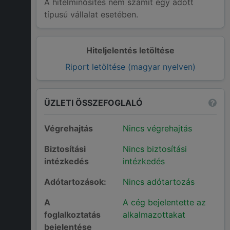
A hitelminősítés nem számít egy adott
típusú vállalat esetében.
Hiteljelentés letöltése
Riport letöltése (magyar nyelven)
ÜZLETI ÖSSZEFOGLALÓ
Végrehajtás
Nincs végrehajtás
Biztosítási
Nincs biztosítási
intézkedés
intézkedés
Adótartozások:
Nincs adótartozás
A
A cég bejelentette az
foglalkoztatás
alkalmazottakat
bejelentése