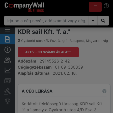
KDR sail Kft. "f. a."
Összegzés
Gyakorló utca 4/D Fsz. 3. ajtó
,
Budapest
,
Magyarország
Alap információk
AKTÍV - FELSZÁMOLÁS ALATT
Személyek és tulajdonjog
Adószám
29145526-2-42
Cégjegyzékszám
01-09-380839
Pénzügyi információk
Alapítás dátuma
2021. 02. 18.
Számlák és zárolások
A CÉG LEÍRÁSA
Bírósági eljárások
Konkurens cégek
Korlátolt felelősségű társaság KDR sail Kft.
"f. a." amely a Gyakorló utca 4/D Fsz. 3.