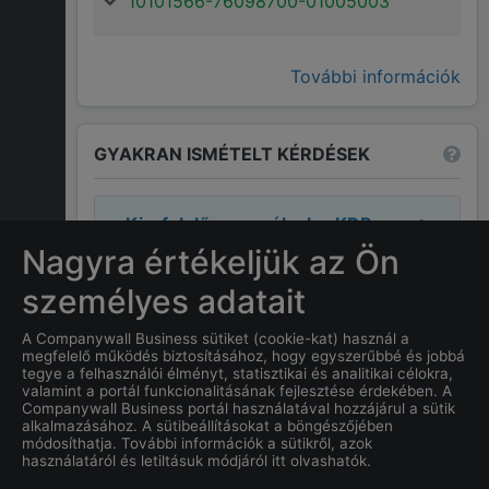
10101566-76098700-01005003
További információk
GYAKRAN ISMÉTELT KÉRDÉSEK
Ki a felelős személyek a
KDR
sail Kft. "f. a."
cégnél?
Nagyra értékeljük az Ön
személyes adatait
A cégnél a felelős személyek:
Forkosh Stepan
.
A Companywall Business sütiket (cookie-kat) használ a
megfelelő működés biztosításához, hogy egyszerűbbé és jobbá
tegye a felhasználói élményt, statisztikai és analitikai célokra,
Mi
KDR sail Kft. "f. a."
címe?
valamint a portál funkcionalitásának fejlesztése érdekében. A
Companywall Business portál használatával hozzájárul a sütik
alkalmazásához. A sütibeállításokat a böngészőjében
Mi a
KDR sail Kft. "f. a."
cég
módosíthatja. További információk a sütikről, azok
használatáról és letiltásuk módjáról itt olvashatók.
alapításának dátuma?