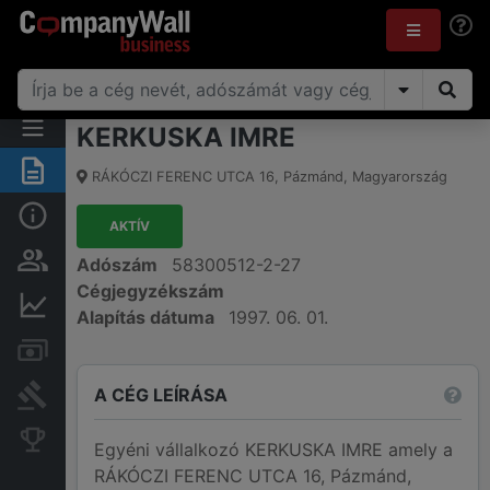
KERKUSKA IMRE
Összegzés
RÁKÓCZI FERENC UTCA 16
,
Pázmánd
,
Magyarország
Alap információk
AKTÍV
Személyek és tulajdonjog
Adószám
58300512-2-27
Cégjegyzékszám
Pénzügyi információk
Alapítás dátuma
1997. 06. 01.
Számlák és zárolások
A CÉG LEÍRÁSA
Bírósági eljárások
Konkurens cégek
Egyéni vállalkozó KERKUSKA IMRE amely a
RÁKÓCZI FERENC UTCA 16, Pázmánd,