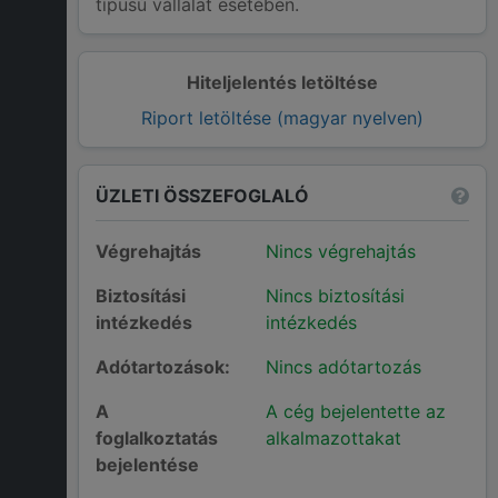
típusú vállalat esetében.
Hiteljelentés letöltése
Riport letöltése (magyar nyelven)
ÜZLETI ÖSSZEFOGLALÓ
Végrehajtás
Nincs végrehajtás
Biztosítási
Nincs biztosítási
intézkedés
intézkedés
Adótartozások:
Nincs adótartozás
A
A cég bejelentette az
foglalkoztatás
alkalmazottakat
bejelentése