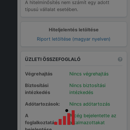
A hitelminősítés nem számít egy adott
típusú vállalat esetében.
Hiteljelentés letöltése
Riport letöltése (magyar nyelven)
ÜZLETI ÖSSZEFOGLALÓ
Végrehajtás
Nincs végrehajtás
Biztosítási
Nincs biztosítási
intézkedés
intézkedés
Adótartozások:
Nincs adótartozás
A
A cég bejelentette az
foglalkoztatás
alkalmazottakat
bejelentése