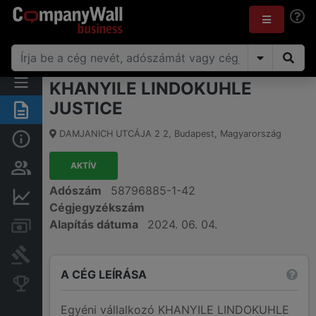
KHANYILE LINDOKUHLE
JUSTICE
Összegzés
DAMJANICH UTCÁJA 2 2
,
Budapest
,
Magyarország
Alap információk
AKTÍV
Személyek és tulajdonjog
Adószám
58796885-1-42
Pénzügyi információk
Cégjegyzékszám
Alapítás dátuma
2024. 06. 04.
Számlák és zárolások
Bírósági eljárások
A CÉG LEÍRÁSA
Konkurens cégek
Egyéni vállalkozó KHANYILE LINDOKUHLE