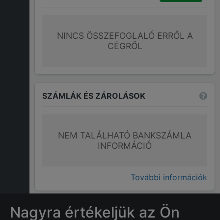
NINCS ÖSSZEFOGLALÓ ERRŐL A
CÉGRŐL
SZÁMLÁK ÉS ZÁROLÁSOK
NEM TALÁLHATÓ BANKSZÁMLA
INFORMÁCIÓ
További információk
Nagyra értékeljük az Ön
GYAKRAN ISMÉTELT KÉRDÉSEK